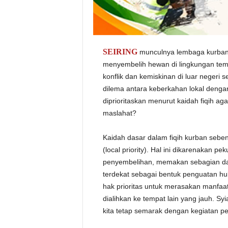
SEIRING
munculnya lembaga kurban di
menyembelih hewan di lingkungan temp
konflik dan kemiskinan di luar negeri 
dilema antara keberkahan lokal deng
diprioritaskan menurut kaidah fiqih a
maslahat?
Kaidah dasar dalam fiqih kurban seb
(local priority). Hal ini dikarenakan
penyembelihan, memakan sebagian d
terdekat sebagai bentuk penguatan hub
hak prioritas untuk merasakan manfaat
dialihkan ke tempat lain yang jauh. Syi
kita tetap semarak dengan kegiatan p