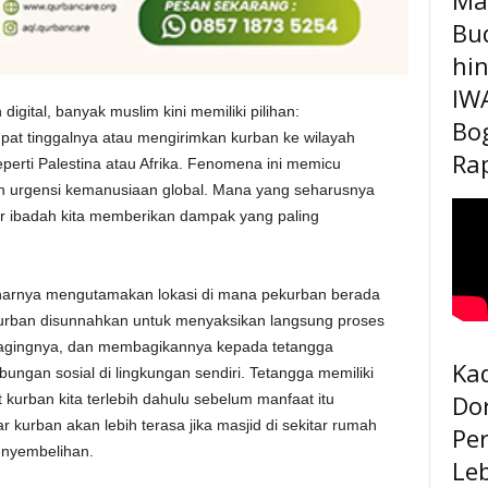
Bu
hi
IW
gital, banyak muslim kini memiliki pilihan:
Bo
at tinggalnya atau mengirimkan kurban ke wilayah
Rap
seperti Palestina atau Afrika. Fenomena ini memicu
an urgensi kemanusiaan global. Mana yang seharusnya
gar ibadah kita memberikan dampak yang paling
enarnya mengutamakan lokasi di mana pekurban berada
 pekurban disunnahkan untuk menyaksikan langsung proses
agingnya, dan membagikannya kepada tetangga
Kad
ungan sosial di lingkungan sendiri. Tetangga memiliki
Do
 kurban kita terlebih dahulu sebelum manfaat itu
ar kurban akan lebih terasa jika masjid di sekitar rumah
Pe
enyembelihan.
Le