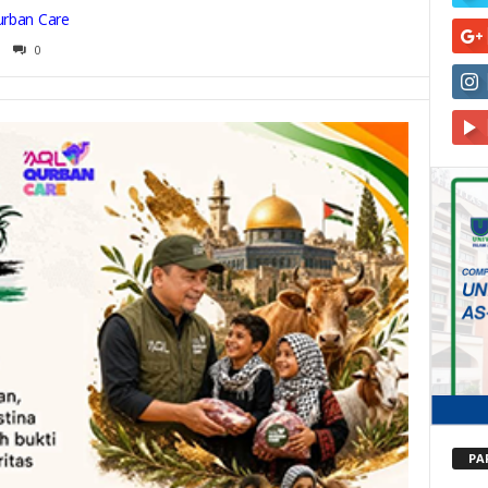
urban Care
0
PA