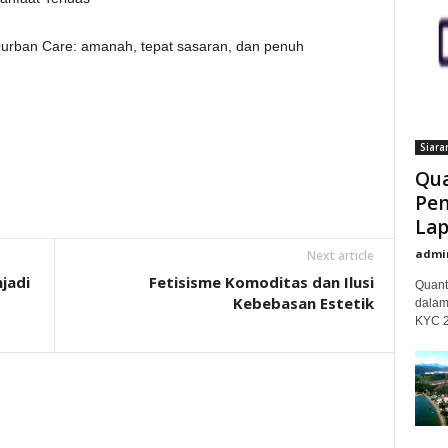
urban Care: amanah, tepat sasaran, dan penuh
Siara
Qua
Pem
Lap
admi
Next article
jadi
Fetisisme Komoditas dan Ilusi
Quant
Kebebasan Estetik
dalam
KYC 20