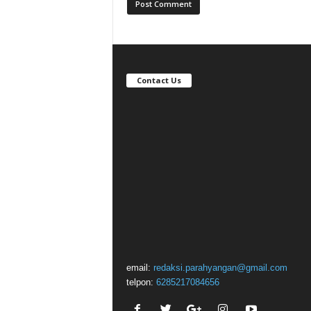
Contact Us
email:
redaksi.parahyangan@gmail.com
telpon:
6285217084656