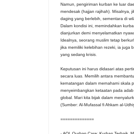
Namun, pengiriman kurban ke luar daer
mendesak (hajjan rajihah). Misalnya, j
daging yang berlebih, sementara di wil
Dalam kondisi ini, memindahkan kurba
dianjurkan demi menyelamatkan nyaw
Idealnya, seorang muslim tetap berkur
jika memiliki kelebihan rezeki, ia jug
yang sedang krisis.
Keputusan ini harus didasari atas per
secara luas. Memilih antara membantu
kematangan dalam memahami skala pri
menyeimbangkan ketaatan pada adab l
global. Mari kita bijak dalam menyalu
(Sumber: Al-Mufassal fi Ahkam al-Udhi
==============
- AQL Qurban Care: Kurban Terbaik, M