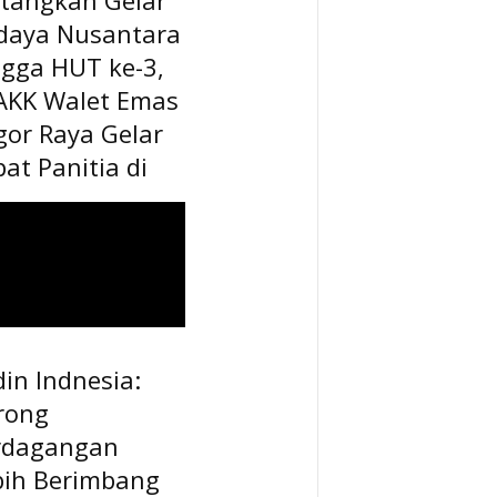
daya Nusantara
ngga HUT ke-3,
AKK Walet Emas
gor Raya Gelar
at Panitia di
in Indnesia:
rong
rdagangan
bih Berimbang