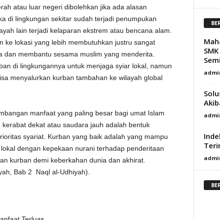
ah atau luar negeri dibolehkan jika ada alasan
ika di lingkungan sekitar sudah terjadi penumpukan
BE
ayah lain terjadi kelaparan ekstrem atau bencana alam.
Mah
n ke lokasi yang lebih membutuhkan justru sangat
SMK 
a dan membantu sesama muslim yang menderita.
Semi
ban di lingkungannya untuk menjaga syiar lokal, namun
admi
a bisa menyalurkan kurban tambahan ke wilayah global
Solu
Akib
timbangan manfaat yang paling besar bagi umat Islam
admi
 kerabat dekat atau saudara jauh adalah bentuk
Inde
oritas syariat. Kurban yang baik adalah yang mampu
Teri
okal dengan kepekaan nurani terhadap penderitaan
admi
rkan kurban demi keberkahan dunia dan akhirat.
yah, Bab 2 Naql al-Udhiyah).
BE
anfaat Terluas