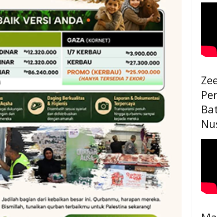
Ze
Pe
Ba
Nu
Ma