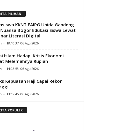
RITA PILIHAN
asiswa KKNT FAIPG Unida Gandeng
Nuansa Bogor Edukasi Siswa Lewat
nar Literasi Digital
n
-
18:10:37, 06 Agu 2026
si Islam Hadapi Krisis Ekonomi
at Melemahnya Rupiah
n
-
14:28:53, 06 Agu 2026
ks Kepuasan Haji Capai Rekor
nggi
n
-
13:12:45, 06 Agu 2026
RITA POPULER