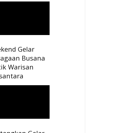
ekend Gelar
ragaan Busana
tik Warisan
santara
tangkan Gelar