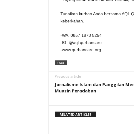
Tunaikan kurban Anda bersama AQL Q
keberkahan.
-WA: 0857 1873 5254
-IG: @aql.qurbancare
-www.qurbancare.org
TAGS
Previous article
Jurnalisme Islam dan Panggilan Men
Muazin Peradaban
RELATED ARTICLES