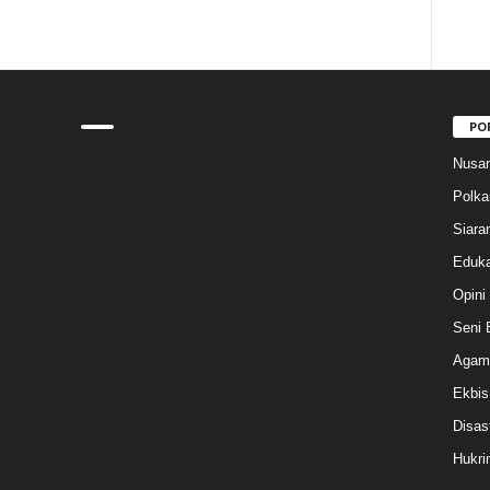
PO
Nusan
Polk
Siara
Eduka
Opini
Seni 
Agam
Ekbis
Disas
Hukri