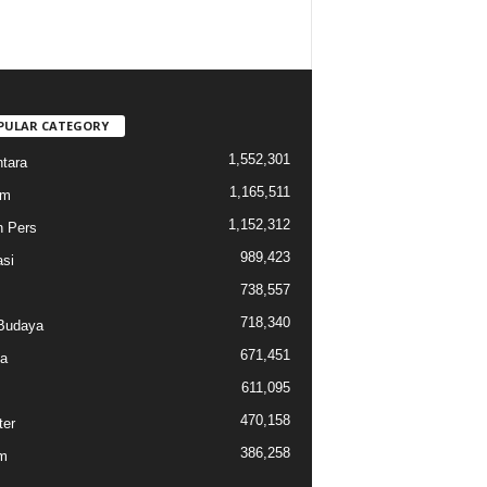
PULAR CATEGORY
1,552,301
tara
1,165,511
am
1,152,312
n Pers
989,423
si
738,557
718,340
Budaya
671,451
a
611,095
470,158
ter
386,258
m