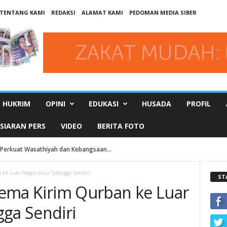
TENTANG KAMI
REDAKSI
ALAMAT KAMI
PEDOMAN MEDIA SIBER
HUKRIM
OPINI
EDUKASI
HUSADA
PROFIL
SIARAN PERS
VIDEO
BERITA FOTO
Perkuat Wasathiyah dan Kebangsaan...
 ke Luar Negeri atau Tetangga Sendiri
ST
ilema Kirim Qurban ke Luar
gga Sendiri