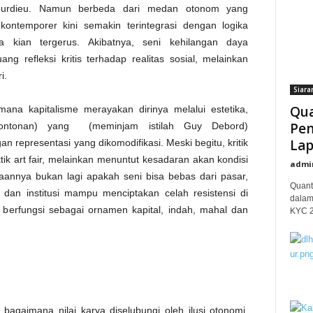
 Bourdieu. Namun berbeda dari medan otonom yang
ontemporer kini semakin terintegrasi dengan logika
ya kian tergerus. Akibatnya, seni kehilangan daya
ang refleksi kritis terhadap realitas sosial, melainkan
ri.
Siara
Qua
mana kapitalisme merayakan dirinya melalui estetika,
Pem
 tontonan) yang (meminjam istilah Guy Debord)
Lap
representasi yang dikomodifikasi. Meski begitu, kritik
tik art fair, melainkan menuntut kesadaran akan kondisi
admi
aannya bukan lagi apakah seni bisa bebas dari pasar,
Quant
 dan institusi mampu menciptakan celah resistensi di
dalam
 berfungsi sebagai ornamen kapital, indah, mahal dan
KYC 20
 bagaimana nilai karya diselubungi oleh ilusi otonomi,