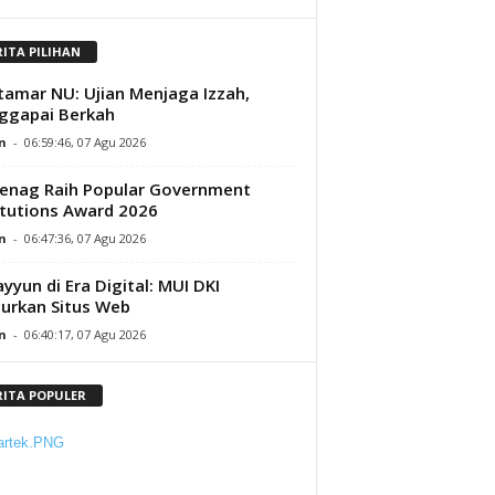
RITA PILIHAN
amar NU: Ujian Menjaga Izzah,
ggapai Berkah
n
-
06:59:46, 07 Agu 2026
enag Raih Popular Government
itutions Award 2026
n
-
06:47:36, 07 Agu 2026
yyun di Era Digital: MUI DKI
urkan Situs Web
n
-
06:40:17, 07 Agu 2026
RITA POPULER