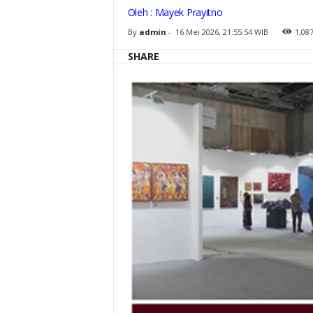
s
Oleh : Mayek Prayitno
a
n
By
admin
-
16 Mei 2026, 21:55:54 WIB
1,08
E
s
t
SHARE
e
t
i
k