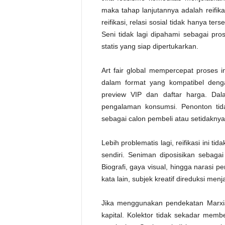
maka tahap lanjutannya adalah reifik
reifikasi, relasi sosial tidak hanya t
Seni tidak lagi dipahami sebagai pro
statis yang siap dipertukarkan.
Art fair global mempercepat proses in
dalam format yang kompatibel dengan
preview VIP dan daftar harga. Dala
pengalaman konsumsi. Penonton tida
sebagai calon pembeli atau setidaknya,
Lebih problematis lagi, reifikasi ini ti
sendiri. Seniman diposisikan sebagai “
Biografi, gaya visual, hingga narasi 
kata lain, subjek kreatif direduksi menj
Jika menggunakan pendekatan Marxian,
kapital. Kolektor tidak sekadar memb