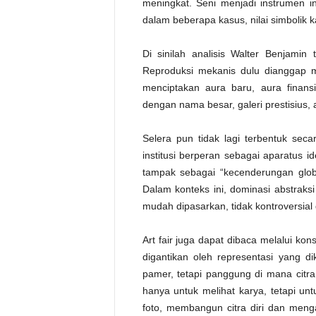
meningkat. Seni menjadi instrumen in
dalam beberapa kasus, nilai simbolik ka
Di sinilah analisis Walter Benjamin
Reproduksi mekanis dulu dianggap men
menciptakan aura baru, aura finansi
dengan nama besar, galeri prestisius, a
Selera pun tidak lagi terbentuk secar
institusi berperan sebagai aparatus 
tampak sebagai “kecenderungan global
Dalam konteks ini, dominasi abstraksi 
mudah dipasarkan, tidak kontroversial
Art fair juga dapat dibaca melalui kon
digantikan oleh representasi yang di
pamer, tetapi panggung di mana citr
hanya untuk melihat karya, tetapi unt
foto, membangun citra diri dan mengaf