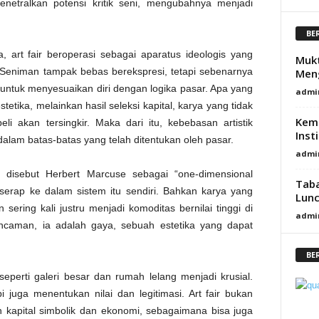
enetralkan potensi kritik seni, mengubahnya menjadi
BE
 art fair beroperasi sebagai aparatus ideologis yang
Mukt
. Seniman tampak bebas berekspresi, tetapi sebenarnya
Men
untuk menyesuaikan diri dengan logika pasar. Apa yang
admi
stetika, melainkan hasil seleksi kapital, karya yang tidak
Kem
i akan tersingkir. Maka dari itu, kebebasan artistik
Inst
alam batas-batas yang telah ditentukan oleh pasar.
admi
 disebut Herbert Marcuse sebagai “one-dimensional
Taba
diserap ke dalam sistem itu sendiri. Bahkan karya yang
Lunc
 sering kali justru menjadi komoditas bernilai tinggi di
admi
 ancaman, ia adalah gaya, sebuah estetika yang dapat
BE
i seperti galeri besar dan rumah lelang menjadi krusial.
 juga menentukan nilai dan legitimasi. Art fair bukan
an kapital simbolik dan ekonomi, sebagaimana bisa juga