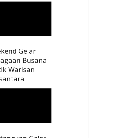
ekend Gelar
ragaan Busana
tik Warisan
santara
tangkan Gelar