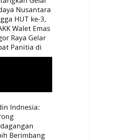
daya Nusantara
ngga HUT ke-3,
AKK Walet Emas
gor Raya Gelar
at Panitia di
in Indnesia:
rong
rdagangan
bih Berimbang