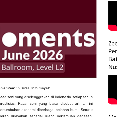
Ze
Pe
Ba
Nu
 Gambar :
ilustrasi foto mayek
ar seni yang diselenggrakan di Indonesia setiap tahun
estisius. Pasar seni yang biasa disebut art fair ini
 pertumbuhan ekonomi diberbagai belahan bumi. Seturut
Ma
ni kerap dirayakan sebagai ruang pertemuan gagasan,