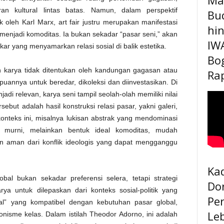
an kultural lintas batas. Namun, dalam perspektif
Bu
ik oleh Karl Marx, art fair justru merupakan manifestasi
hi
i menjadi komoditas. Ia bukan sekadar “pasar seni,” akan
IW
tukar yang menyamarkan relasi sosial di balik estetika.
Bo
ah karya tidak ditentukan oleh kandungan gagasan atau
Rap
uannya untuk beredar, dikoleksi dan diinvestasikan. Di
adi relevan, karya seni tampil seolah-olah memiliki nilai
rsebut adalah hasil konstruksi relasi pasar, yakni galeri,
 konteks ini, misalnya lukisan abstrak yang mendominasi
k murni, melainkan bentuk ideal komoditas, mudah
 dan aman dari konflik ideologis yang dapat mengganggu
Kad
obal bukan sekadar preferensi selera, tetapi strategi
Do
ya untuk dilepaskan dari konteks sosial-politik yang
Pe
sal” yang kompatibel dengan kebutuhan pasar global,
Le
gonisme kelas. Dalam istilah Theodor Adorno, ini adalah