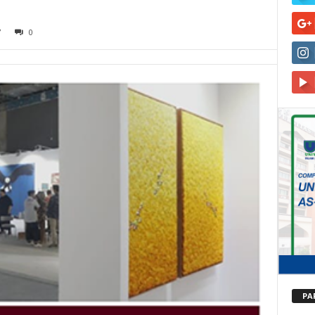
7
0
PA