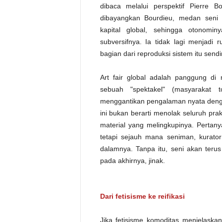
dibaca melalui perspektif Pierre
dibayangkan Bourdieu, medan seni k
kapital global, sehingga otonomin
subversifnya. Ia tidak lagi menjadi ru
bagian dari reproduksi sistem itu sendi
Art fair global adalah panggung di 
sebuah "spektakel" (masyarakat
menggantikan pengalaman nyata dengan 
ini bukan berarti menolak seluruh prak
material yang melingkupinya. Pertany
tetapi sejauh mana seniman, kurator
dalamnya. Tanpa itu, seni akan terus
pada akhirnya, jinak.
Dari fetisisme ke reifikasi
Jika fetisisme komoditas menjelaskan