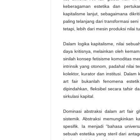
keberagaman estetika dan pertukar
kapitalisme lanjut, sebagaimana dikrit
paling telanjang dari transformasi sen
tetapi, lebih dari mesin produksi nilai 
Dalam logika kapitalisme, nilai sebu
daya kritisnya, melainkan oleh kemamp
sinilah konsep fetisisme komoditas menj
intrinsik yang otonom, padahal nilai te
kolektor, kurator dan institusi. Dalam
art fair bukanlah fenomena esteti
dipindahkan, fleksibel secara tafsir
sirkulasi kapital.
Dominasi abstraksi dalam art fair gl
sistemik. Abstraksi memungkinkan kar
spesifik. Ia menjadi “bahasa univer
sebuah estetika yang steril dari anta