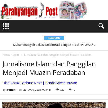
J
u
r
n
a
l
i
s
m
e
I
s
HEADLINE
l
a
Muhammadiyah Bekasi Kolaborasi dengan Prodi HKI UM.ID...
m
d
a
Home
Opini
Jurnalisme Islam dan Panggilan Menjadi Muazin Peradaban
n
P
Jurnalisme Islam dan Panggilan
a
n
g
Menjadi Muazin Peradaban
g
i
l
a
Oleh: Ustaz Bachtiar Nasir | Cendekiawan Muslim
n
M
By
admin
-
15 Mei 2026, 22:18:02 WIB
720
0
e
n
j
a
d
i