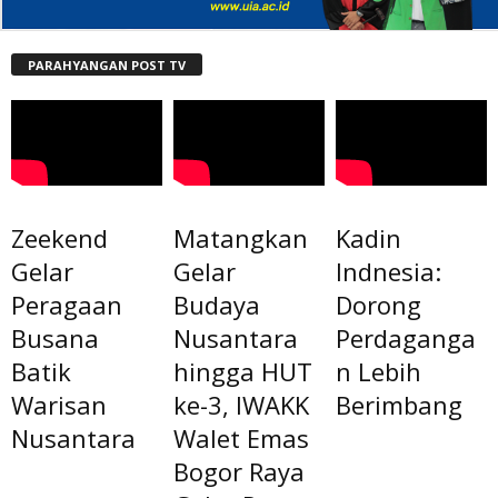
PARAHYANGAN POST TV
Zeekend
Matangkan
Kadin
Gelar
Gelar
Indnesia:
Peragaan
Budaya
Dorong
Busana
Nusantara
Perdaganga
Batik
hingga HUT
n Lebih
Warisan
ke-3, IWAKK
Berimbang
Nusantara
Walet Emas
Bogor Raya