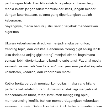
pertolongan Allah. Dari titik inilah lahir pelajaran besar bagi
media Islam: jangan takut memulai dari kecil, jangan minder
dengan keterbatasan, selama yang diperjuangkan adalah
kebenaran.
Sayangnya, media hari ini justru sering terjebak mendewakan
algoritma.
Ukuran keberhasilan direduksi menjadi angka penonton,
trending topic, dan viralitas. Fenomena “orang gigit anjing lebih
laku daripada anjing gigit orang” menjadi simbol bagaimana
sensasi lebih diprioritaskan dibanding substansi. Padahal media
semestinya menjadi “media azan”: menyeru masyarakat kepada
kesadaran, keadilan, dan keberanian moral.
Ketika berita berubah menjadi komoditas, maka yang hilang
pertama kali adalah nurani. Jurnalisme tidak lagi menjadi alat
mencerdaskan umat, tetapi instrumen menggiring opini,
memperuncing konflik, bahkan memperdagangkan keburukan
sesama manusia. Dalam kondisi ini, kritik terhadap media bukan