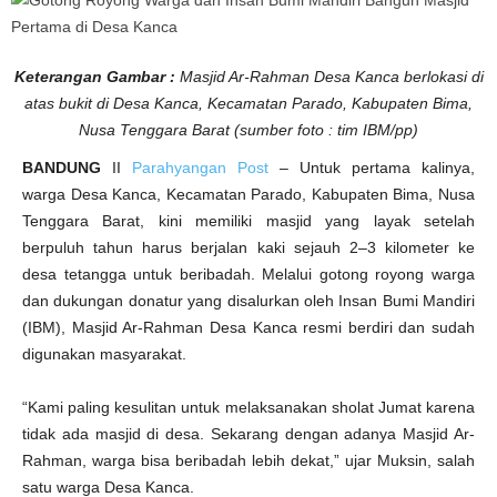
r
i
B
a
n
Keterangan Gambar :
Masjid Ar-Rahman Desa Kanca berlokasi di
g
u
atas bukit di Desa Kanca, Kecamatan Parado, Kabupaten Bima,
n
M
Nusa Tenggara Barat (sumber foto : tim IBM/pp)
a
s
j
BANDUNG
II
Parahyangan Post
– Untuk pertama kalinya,
i
warga Desa Kanca, Kecamatan Parado, Kabupaten Bima, Nusa
d
P
Tenggara Barat, kini memiliki masjid yang layak setelah
e
r
berpuluh tahun harus berjalan kaki sejauh 2–3 kilometer ke
t
a
desa tetangga untuk beribadah. Melalui gotong royong warga
m
a
dan dukungan donatur yang disalurkan oleh Insan Bumi Mandiri
d
i
(IBM), Masjid Ar-Rahman Desa Kanca resmi berdiri dan sudah
D
digunakan masyarakat.
e
s
a
K
“Kami paling kesulitan untuk melaksanakan sholat Jumat karena
a
n
tidak ada masjid di desa. Sekarang dengan adanya Masjid Ar-
c
a
Rahman, warga bisa beribadah lebih dekat,” ujar Muksin, salah
satu warga Desa Kanca.