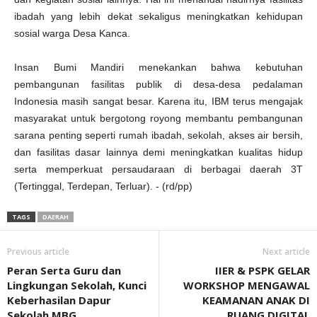
ibadah yang lebih dekat sekaligus meningkatkan kehidupan
sosial warga Desa Kanca.
Insan Bumi Mandiri menekankan bahwa kebutuhan
pembangunan fasilitas publik di desa-desa pedalaman
Indonesia masih sangat besar. Karena itu, IBM terus mengajak
masyarakat untuk bergotong royong membantu pembangunan
sarana penting seperti rumah ibadah, sekolah, akses air bersih,
dan fasilitas dasar lainnya demi meningkatkan kualitas hidup
serta memperkuat persaudaraan di berbagai daerah 3T
(Tertinggal, Terdepan, Terluar). - (rd/pp)
TAGS
DAERAH
Previous article
Next article
Peran Serta Guru dan
IIER & PSPK GELAR
Lingkungan Sekolah, Kunci
WORKSHOP MENGAWAL
Keberhasilan Dapur
KEAMANAN ANAK DI
Sekolah MBG
RUANG DIGITAL