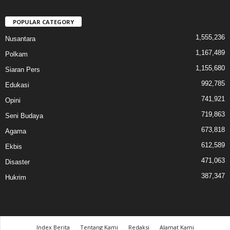
POPULAR CATEGORY
1,555,236
Nusantara
1,167,489
Polkam
1,155,680
Siaran Pers
992,785
Edukasi
741,921
Opini
719,863
Seni Budaya
673,818
Agama
612,589
Ekbis
471,063
Disaster
387,347
Hukrim
Index Berita
Tentang Kami
Redaksi
Alamat Kami