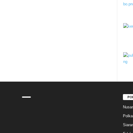
PO
Nusan
Polk
Siara