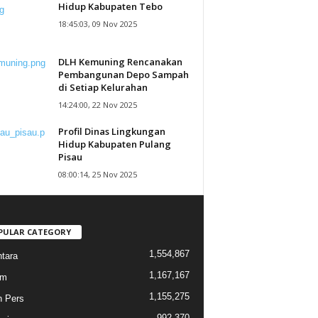
Hidup Kabupaten Tebo
18:45:03, 09 Nov 2025
DLH Kemuning Rencanakan
Pembangunan Depo Sampah
di Setiap Kelurahan
14:24:00, 22 Nov 2025
Profil Dinas Lingkungan
Hidup Kabupaten Pulang
Pisau
08:00:14, 25 Nov 2025
PULAR CATEGORY
1,554,867
tara
1,167,167
am
1,155,275
n Pers
992,370