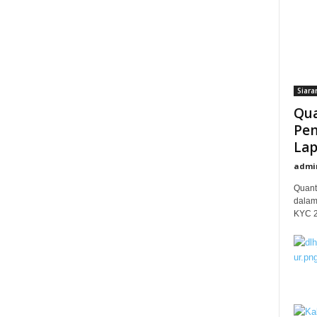
Siara
Qua
Pem
Lap
admi
Quant
dalam
KYC 20