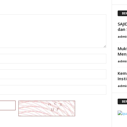
BE
SAJI
dan
admi
Mukt
Men
admi
Kem
Inst
admi
BE