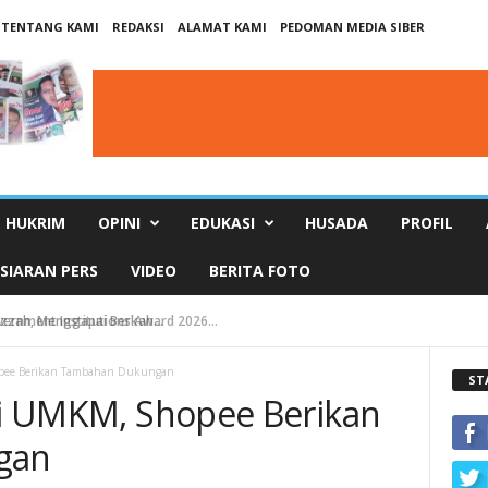
TENTANG KAMI
REDAKSI
ALAMAT KAMI
PEDOMAN MEDIA SIBER
HUKRIM
OPINI
EDUKASI
HUSADA
PROFIL
SIARAN PERS
VIDEO
BERITA FOTO
ah, Menggapai Berkah...
nment Institutions Award 2026...
hopee Berikan Tambahan Dukungan
ST
asi UMKM, Shopee Berikan
gan