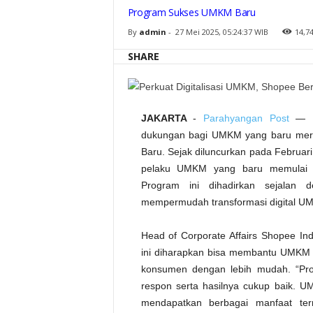
r
Program Sukses UMKM Baru
i
k
By
admin
-
27 Mei 2025, 05:24:37 WIB
14,7
a
n
T
SHARE
a
m
b
a
h
a
n
JAKARTA
-
Parahyangan Post
— Mu
D
u
dukungan bagi UMKM yang baru mera
k
Baru. Sejak diluncurkan pada Februar
u
n
pelaku UMKM yang baru memulai pe
g
a
Program ini dihadirkan sejala
n
mempermudah transformasi digital UMK
Head of Corporate Affairs Shopee In
ini diharapkan bisa membantu UMKM
konsumen dengan lebih mudah. “Pro
respon serta hasilnya cukup baik. 
mendapatkan berbagai manfaat ter