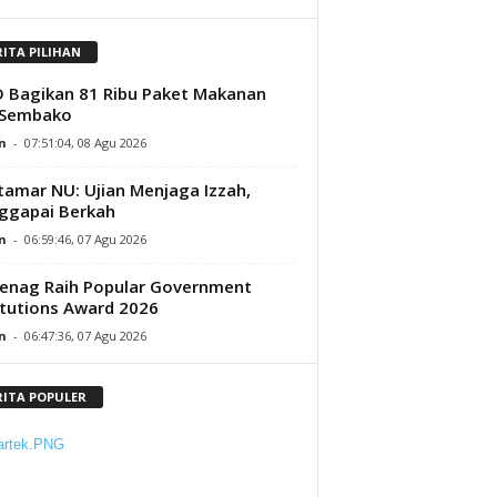
RITA PILIHAN
D Bagikan 81 Ribu Paket Makanan
 Sembako
n
-
07:51:04, 08 Agu 2026
amar NU: Ujian Menjaga Izzah,
ggapai Berkah
n
-
06:59:46, 07 Agu 2026
enag Raih Popular Government
itutions Award 2026
n
-
06:47:36, 07 Agu 2026
RITA POPULER