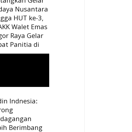
daya Nusantara
ngga HUT ke-3,
AKK Walet Emas
gor Raya Gelar
at Panitia di
in Indnesia:
rong
rdagangan
bih Berimbang