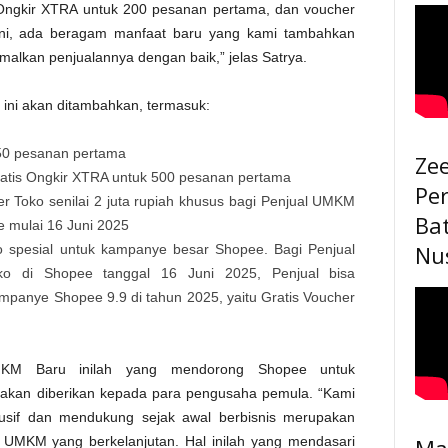
s Ongkir XTRA untuk 200 pesanan pertama, dan voucher
Juni, ada beragam manfaat baru yang kami tambahkan
kan penjualannya dengan baik,” jelas Satrya.
n ini akan ditambahkan, termasuk:
k 50 pesanan pertama
Ze
ratis Ongkir XTRA untuk 500 pesanan pertama
Pe
 Toko senilai 2 juta rupiah khusus bagi Penjual UMKM
Ba
 mulai 16 Juni 2025
Nu
 spesial untuk kampanye besar Shopee. Bagi Penjual
 di Shopee tanggal 16 Juni 2025, Penjual bisa
panye Shopee 9.9 di tahun 2025, yaitu Gratis Voucher
MKM Baru inilah yang mendorong Shopee untuk
akan diberikan kepada para pengusaha pemula. “Kami
lusif dan mendukung sejak awal berbisnis merupakan
Ma
UMKM yang berkelanjutan. Hal inilah yang mendasari