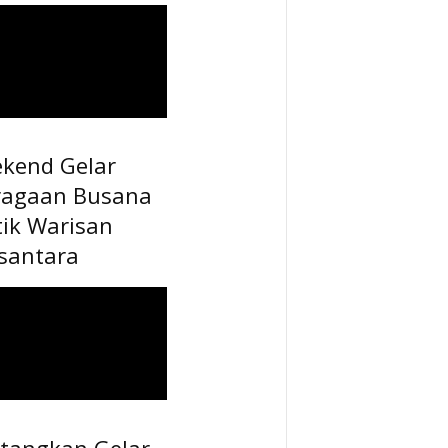
ekend Gelar
ragaan Busana
tik Warisan
santara
tangkan Gelar