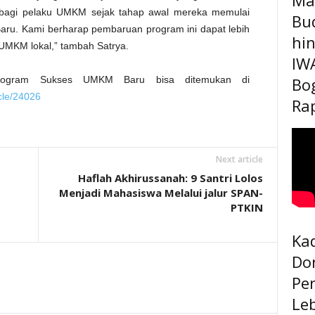
 bagi pelaku UMKM sejak tahap awal mereka memulai
Bu
ru. Kami berharap pembaruan program ini dapat lebih
hi
 UMKM lokal,” tambah Satrya.
IW
Bo
g Program Sukses UMKM Baru bisa ditemukan di
icle/24026
Rap
Next article
Haflah Akhirussanah: 9 Santri Lolos
Menjadi Mahasiswa Melalui jalur SPAN-
PTKIN
Kad
Do
Pe
Le