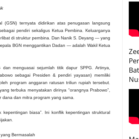
tik
al (GSN) ternyata didirikan atas penugasan langsung
sebagai pendiri sekaligus Ketua Pembina. Keluarganya
rlibat di struktur pembina. Dan Nanik S. Deyang — yang
 Kepala BGN menggantikan Dadan — adalah Wakil Ketua
Ze
Pe
G dan menguasai sejumlah titik dapur SPPG. Artinya,
Bat
abowo sebagai Presiden & pendiri yayasan) memiliki
Nu
eh program anggaran ratusan triliun rupiah tersebut.
yang terbuka menyatakan dirinya “orangnya Prabowo”,
r dana dan mitra program yang sama.
kepentingan biasa”. Ini konflik kepentingan struktural
ijakan.
a yang Bermasalah
Ma