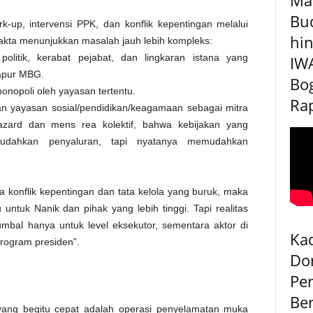
Bu
-up, intervensi PPK, dan konflik kepentingan melalui
hin
fakta menunjukkan masalah jauh lebih kompleks:
 politik, kerabat pejabat, dan lingkaran istana yang
IW
apur MBG.
Bog
monopoli oleh yayasan tertentu.
Rap
an yayasan sosial/pendidikan/keagamaan sebagai mitra
zard dan mens rea kolektif, bahwa kebijakan yang
mudahkan penyaluran, tapi nyatanya memudahkan
a konflik kepentingan dan tata kelola yang buruk, maka
untuk Nanik dan pihak yang lebih tinggi. Tapi realitas
 Tumbal hanya untuk level eksekutor, sementara aktor di
Kad
program presiden”.
Do
Pe
Be
ng begitu cepat adalah operasi penyelamatan muka