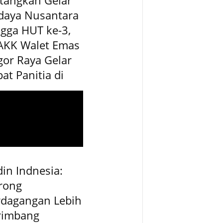
daya Nusantara
gga HUT ke-3,
AKK Walet Emas
or Raya Gelar
at Panitia di
in Indnesia:
rong
rdagangan Lebih
rimbang