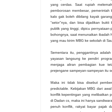
yang cerdas. Saat rupiah melemah
pemborosan membesar, pemerintah b
kalo gak boleh dibilang kayak garang
“setor”nya, dan bisa dijadikan bukt
publik yang tinggi, dipicu pernyataa
bohongnya, saat menunaikan ibadah ha
yang mau kirim MBG ke sekolah di Saudi
Sementara itu, penggantinya adala
yayasan langsung ke pendiri progra
menjaga aliran pembagian kue tet
prejengane sampeyan-sampeyan itu s
Maka ini tidak bisa disebut pembe
predictable. Kebijakan MBG dari awal
konflik kepentingan yang melibatkan 
di Dadan cs, maka ini hanya sandiwar
penuh konflik, rakyat bayar pajak d