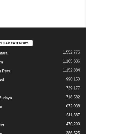
PULAR CATEGORY
1,552,775
tara
1,165,836
am
1,152,884
n Pers
990,150
si
739,177
718,582
Budaya
672,038
a
611,387
470,299
ter
386,525
m