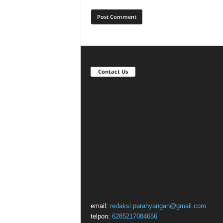
Contact Us
email:
redaksi.parahyangan@gmail.com
telpon:
6285217084656