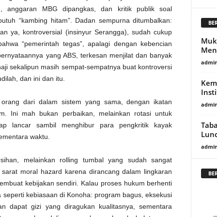
, anggaran MBG dipangkas, dan kritik publik soal
utuh “kambing hitam”. Dadan sempurna ditumbalkan:
BE
an ya, kontroversial (insinyur Serangga), sudah cukup
Mukt
i bahwa “pemerintah tegas”, apalagi dengan kebencian
Men
n-pernyataannya yang ABS, terkesan menjilat dan banyak
admi
ji sekalipun masih sempat-sempatnya buat kontroversi
lah, dan ini dan itu.
Kem
Inst
h orang dari dalam sistem yang sama, dengan ikatan
admi
m. Ini mah bukan perbaikan, melainkan rotasi untuk
Taba
ap lancar sambil menghibur para pengkritik kayak
Lunc
ementara waktu.
admi
rsihan, melainkan rolling tumbal yang sudah sangat
 sarat moral hazard karena dirancang dalam lingkaran
BE
pembuat kebijakan sendiri. Kalau proses hukum berhenti
a seperti kebiasaan di Konoha: program bagus, eksekusi
an dapat gizi yang diragukan kualitasnya, sementara