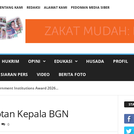
ENTANG KAMI
REDAKSI
ALAMAT KAMI
PEDOMAN MEDIA SIBER
HUKRIM
OPINI
EDUKASI
HUSADA
PROFIL
SIARAN PERS
VIDEO
BERITA FOTO
ent Institutions Award 2026...
I DKI Luncurkan Situs Web ...
ST
otan Kepala BGN
0