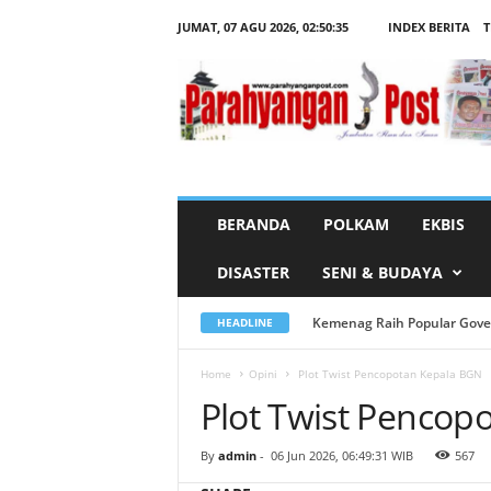
JUMAT, 07 AGU 2026,
02:50:35
INDEX BERITA
T
P
l
o
t
T
w
i
s
t
P
e
n
c
BERANDA
POLKAM
EKBIS
o
p
o
DISASTER
SENI & BUDAYA
t
a
n
K
Kemenag Raih Popular Governm
Tabayyun di Era Digital: MU
HEADLINE
e
p
a
l
Home
Opini
Plot Twist Pencopotan Kepala BGN
a
Plot Twist Pencop
B
G
N
By
admin
-
06 Jun 2026, 06:49:31 WIB
567