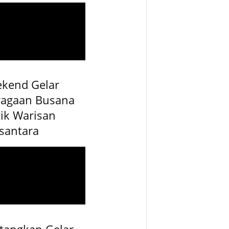
ekend Gelar
ragaan Busana
ik Warisan
santara
tangkan Gelar