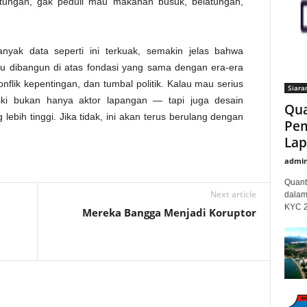
tungan, gak peduli mau makanan busuk, belatungan,
nyak data seperti ini terkuak, semakin jelas bahwa
tru dibangun di atas fondasi yang sama dengan era-era
nflik kepentingan, dan tumbal politik. Kalau mau serius
Siara
iki bukan hanya aktor lapangan — tapi juga desain
Qua
 lebih tinggi. Jika tidak, ini akan terus berulang dengan
Pem
Lap
admi
Quant
Next article
dalam
KYC 20
Mereka Bangga Menjadi Koruptor