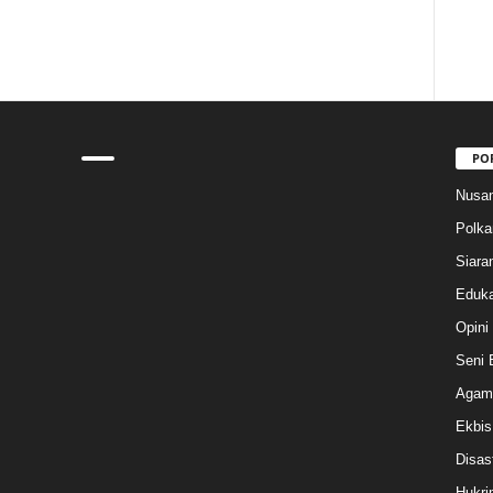
PO
Nusan
Polk
Siara
Eduka
Opini
Seni 
Agam
Ekbis
Disas
Hukri