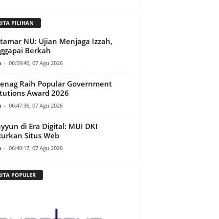
RITA PILIHAN
amar NU: Ujian Menjaga Izzah,
ggapai Berkah
n
-
06:59:46, 07 Agu 2026
enag Raih Popular Government
itutions Award 2026
n
-
06:47:36, 07 Agu 2026
yyun di Era Digital: MUI DKI
urkan Situs Web
n
-
06:40:17, 07 Agu 2026
RITA POPULER