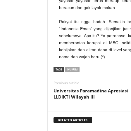
yayasan-yayasan terus meraup keun
beracun dan gak layak makan.
Rakyat itu ngga bodoh. Semakin ba
“Indonesia Emas” yang dijanjikan jus
sebelumnya. Apa itu? Ya patronase, ko
memberantas korupsi di MBG, selid
kebijakan dan aliran dana di level yang
nama dan wajah baru.(*)
TAGS
HUKUM
Previous article
Universitas Paramadina Apresiasi
LLDIKTI Wilayah III
RELATED ARTICLES