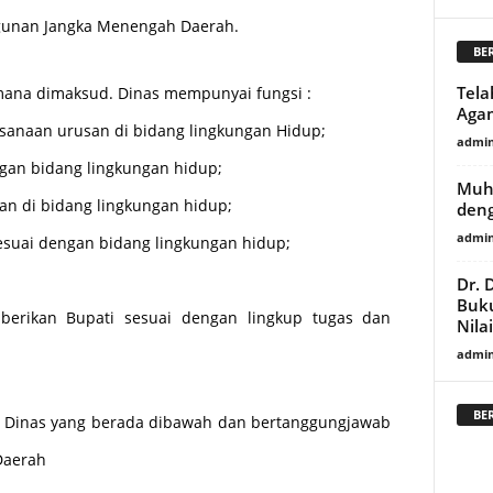
gunan Jangka Menengah Daerah.
BE
Tela
mana dimaksud. Dinas mempunyai fungsi :
Agam
ksanaan urusan di bidang lingkungan Hidup;
admi
ngan bidang lingkungan hidup;
Muh
ran di bidang lingkungan hidup;
deng
admi
sesuai dengan bidang lingkungan hidup;
Dr. 
Buku
iberikan Bupati sesuai dengan lingkup tugas dan
Nila
admi
BE
a Dinas yang berada dibawah dan bertanggungjawab
 Daerah