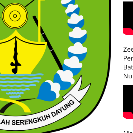
Ze
Pe
Bat
Nu
Ma