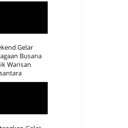
ekend Gelar
ragaan Busana
ik Warisan
santara
tangkan Gelar