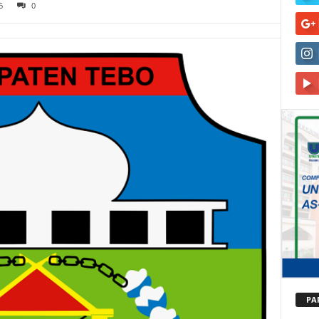
6
0
PA