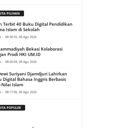
RITA PILIHAN
h Terbit 40 Buku Digital Pendidikan
a Islam di Sekolah
n
-
08:36:55, 06 Agu 2026
ammadiyah Bekasi Kolaborasi
an Prodi HKI UM.ID
n
-
08:26:04, 06 Agu 2026
Dewi Suriyani Djamdjuri Lahirkan
 Digital Bahasa Inggris Berbasis
i-Nilai Islam
n
-
08:17:06, 06 Agu 2026
RITA POPULER