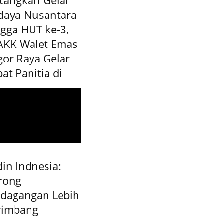
daya Nusantara
gga HUT ke-3,
AKK Walet Emas
or Raya Gelar
at Panitia di
in Indnesia:
rong
rdagangan Lebih
rimbang