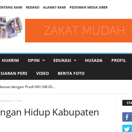
ENTANG KAMI
REDAKSI
ALAMAT KAMI
PEDOMAN MEDIA SIBER
HUKRIM
OPINI
EDUKASI
HUSADA
PROFIL
SIARAN PERS
VIDEO
BERITA FOTO
rasi dengan Prodi HKI UM.ID...
i Lahirkan Buku Digital Bahasa Inggris Berbasis Nilai-Nilai Islam...
 Kabupaten Tebo
ST
kungan Hidup Kabupaten