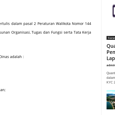
rtulis dalam pasal 2 Peraturan Walikota Nomor 144
unan Organisasi, Tugas dan Fungsi serta Tata Kerja
Siara
Qua
Pem
Dinas adalah :
Lap
admi
Quant
dalam
KYC 20
ian;