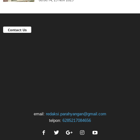
Contact Us
email:
redaksi.parahyangan@gmail.com
telpon:
6285217084656