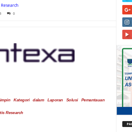
s Research
3
0
impin Kategori dalam Laporan Solusi Pemantauan
rtis Research
PA