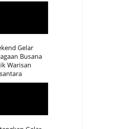
ekend Gelar
ragaan Busana
ik Warisan
santara
tangkan Gelar