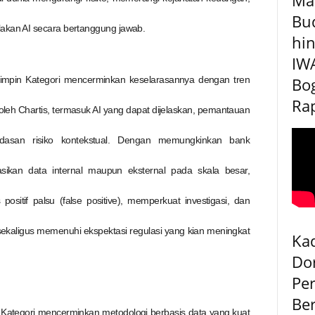
Bu
akan AI secara bertanggung jawab.
hin
IW
Bog
mpin Kategori mencerminkan keselarasannya dengan tren
Rap
 oleh Chartis, termasuk AI yang dapat dijelaskan, pemantauan
rdasan risiko kontekstual. Dengan memungkinkan bank
ikan data internal maupun eksternal pada skala besar,
itif palsu (false positive), memperkuat investigasi, dan
ekaligus memenuhi ekspektasi regulasi yang kian meningkat
Kad
Do
Pe
Be
ategori mencerminkan metodologi berbasis data yang kuat