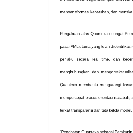
mentransformasi kepatuhan, dan menskal
Pengakuan atas Quantexa sebagai Pemi
pasar AML utama yang telah diidentifikasi
perilaku secara real time, dan kece
menghubungkan dan mengontekstualisas
Quantexa membantu mengurangi kasus pos
mempercepat proses orientasi nasabah, s
terkait transparansi dan tata kelola model.
“Penobatan Quantexa sebagai Pemimpin K