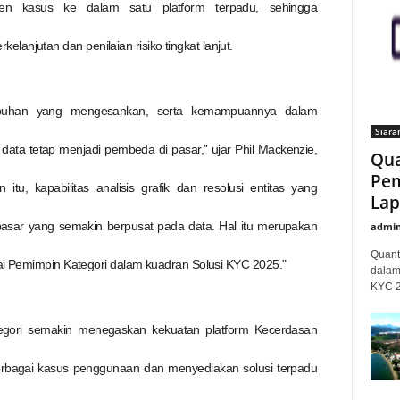
men kasus ke dalam satu platform terpadu, sehingga
njutan dan penilaian risiko tingkat lanjut.
mbuhan yang mengesankan, serta kemampuannya dalam
Siara
ata tetap menjadi pembeda di pasar,” ujar Phil Mackenzie,
Qua
Pem
n itu, kapabilitas analisis grafik dan resolusi entitas yang
Lap
 pasar yang semakin berpusat pada data. Hal itu merupakan
admi
Quant
gai Pemimpin Kategori dalam kuadran Solusi KYC 2025."
dalam
KYC 20
egori semakin menegaskan kekuatan platform Kecerdasan
rbagai kasus penggunaan dan menyediakan solusi terpadu