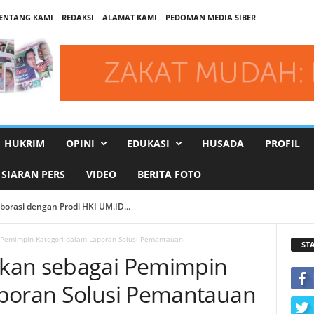
ENTANG KAMI
REDAKSI
ALAMAT KAMI
PEDOMAN MEDIA SIBER
HUKRIM
OPINI
EDUKASI
HUSADA
PROFIL
SIARAN PERS
VIDEO
BERITA FOTO
asi dengan Prodi HKI UM.ID...
 Lahirkan Buku Digital Bahasa Inggris Berbasis Nilai-Nilai Islam...
 Pemimpin Kategori dalam Laporan Solusi Pemantauan
ST
kan sebagai Pemimpin
aporan Solusi Pemantauan