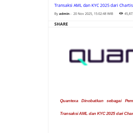
n
Transaksi AML dan KYC 2025 dari Charti
K
a
By
admin
-
20 Nov 2025, 15:02:48 WIB
45,87
t
e
g
SHARE
o
r
i
d
a
l
a
m
L
a
p
o
r
a
n
S
o
l
u
s
Quantexa Dinobatkan sebagai Pem
i
P
e
Transaksi AML dan KYC 2025 dari Cha
m
a
n
t
a