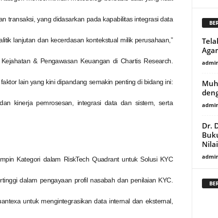
an transaksi, yang didasarkan pada kapabilitas integrasi data
BE
tik lanjutan dan kecerdasan kontekstual milik perusahaan,”
Tela
Agam
uk Kejahatan & Pengawasan Keuangan di Chartis Research.
admi
ktor lain yang kini dipandang semakin penting di bidang ini:
Muh
deng
 dan kinerja pemrosesan, integrasi data dan sistem, serta
admi
Dr. 
Buku
Nila
admi
mpin Kategori dalam RiskTech Quadrant untuk Solusi KYC
ertinggi dalam pengayaan profil nasabah dan penilaian KYC.
BE
texa untuk mengintegrasikan data internal dan eksternal,