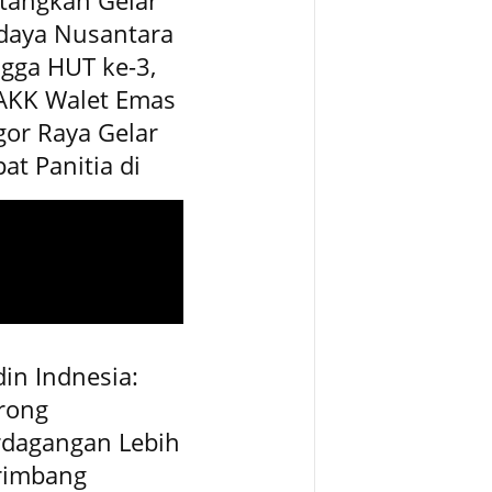
daya Nusantara
gga HUT ke-3,
AKK Walet Emas
or Raya Gelar
at Panitia di
in Indnesia:
rong
rdagangan Lebih
rimbang