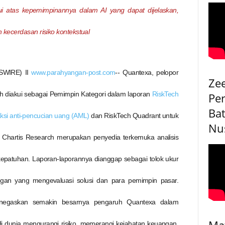
ui atas kepemimpinannya dalam AI yang dapat dijelaskan,
n kecerdasan risiko kontekstual
SWIRE) II
www.parahyangan-post.com
-- Quantexa, pelopor
Ze
h diakui sebagai Pemimpin Kategori dalam laporan
RiskTech
Pe
Bat
ksi anti-pencucian uang (AML)
dan RiskTech Quadrant untuk
Nu
. Chartis Research merupakan penyedia terkemuka analisis
 kepatuhan. Laporan-laporannya dianggap sebagai tolok ukur
gan yang mengevaluasi solusi dan para pemimpin pasar.
enegaskan semakin besarnya pengaruh Quantexa dalam
Ma
 dunia mengurangi risiko, memerangi kejahatan keuangan,