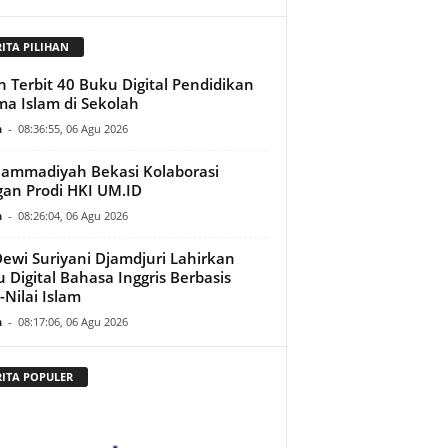
RITA PILIHAN
h Terbit 40 Buku Digital Pendidikan
a Islam di Sekolah
n
-
08:36:55, 06 Agu 2026
ammadiyah Bekasi Kolaborasi
an Prodi HKI UM.ID
n
-
08:26:04, 06 Agu 2026
Dewi Suriyani Djamdjuri Lahirkan
 Digital Bahasa Inggris Berbasis
i-Nilai Islam
n
-
08:17:06, 06 Agu 2026
RITA POPULER