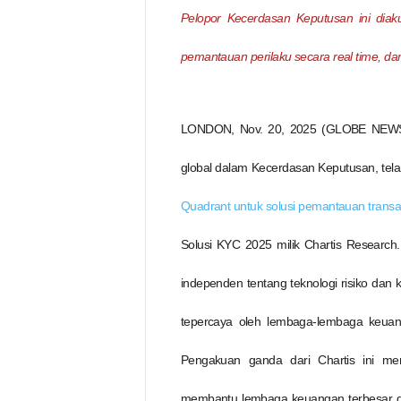
u
a
Pelopor Kecerdasan Keputusan ini diak
n
pemantauan perilaku secara real time, da
LONDON, Nov. 20, 2025 (GLOBE NEW
global dalam Kecerdasan Keputusan, tela
Quadrant untuk solusi pemantauan transa
Solusi KYC 2025 milik Chartis Research
independen tentang teknologi risiko dan
tepercaya oleh lembaga-lembaga keuan
Pengakuan ganda dari Chartis ini m
membantu lembaga keuangan terbesar di