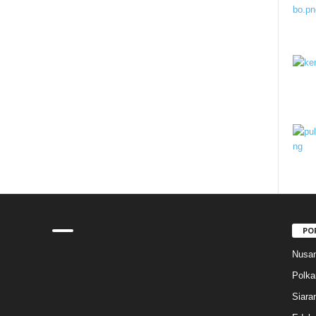
PO
Nusan
Polk
Siara