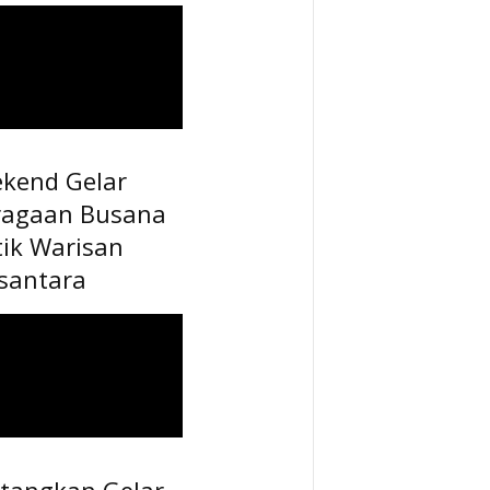
ekend Gelar
ragaan Busana
tik Warisan
santara
tangkan Gelar