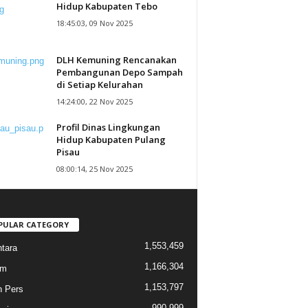
Hidup Kabupaten Tebo
18:45:03, 09 Nov 2025
DLH Kemuning Rencanakan
Pembangunan Depo Sampah
di Setiap Kelurahan
14:24:00, 22 Nov 2025
Profil Dinas Lingkungan
Hidup Kabupaten Pulang
Pisau
08:00:14, 25 Nov 2025
PULAR CATEGORY
1,553,459
tara
1,166,304
am
1,153,797
n Pers
990,999