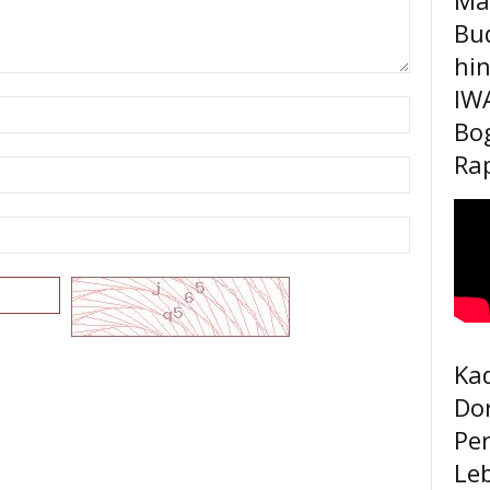
Bu
hi
IW
Bo
Rap
Kad
Do
Pe
Le