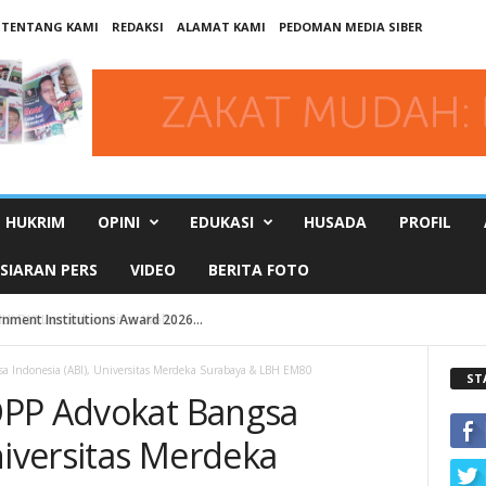
TENTANG KAMI
REDAKSI
ALAMAT KAMI
PEDOMAN MEDIA SIBER
HUKRIM
OPINI
EDUKASI
HUSADA
PROFIL
SIARAN PERS
VIDEO
BERITA FOTO
t Institutions Award 2026...
DKI Luncurkan Situs Web ...
a Indonesia (ABI), Universitas Merdeka Surabaya & LBH EM80
ST
DPP Advokat Bangsa
niversitas Merdeka