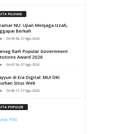
RITA PILIHAN
amar NU: Ujian Menjaga Izzah,
ggapai Berkah
n
-
06:59:46, 07 Agu 2026
enag Raih Popular Government
itutions Award 2026
n
-
06:47:36, 07 Agu 2026
yyun di Era Digital: MUI DKI
urkan Situs Web
n
-
06:40:17, 07 Agu 2026
RITA POPULER