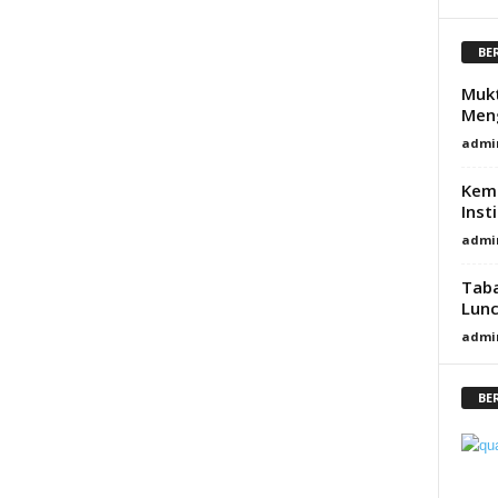
BE
Mukt
Men
admi
Kem
Inst
admi
Taba
Lunc
admi
BE