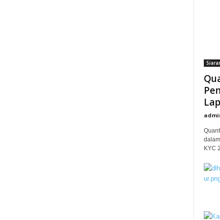
Siara
Qua
Pem
Lap
admi
Quant
dalam
KYC 20