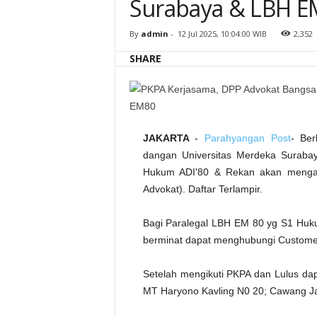
Surabaya & LBH 
d
o
n
By
admin
-
12 Jul 2025, 10:04:00 WIB
2,352
e
s
i
SHARE
a
(
A
B
I
)
,
U
n
JAKARTA
-
Parahyangan Post
- Ber
i
v
dangan Universitas Merdeka Suraba
e
Hukum ADI'80 & Rekan akan mengad
r
s
Advokat). Daftar Terlampir.
i
t
a
s
Bagi Paralegal LBH EM 80 yg S1 Hu
M
e
berminat dapat menghubungi Customer
r
d
e
Setelah mengikuti PKPA dan Lulus da
k
a
MT Haryono Kavling N0 20; Cawang Ja
S
u
r