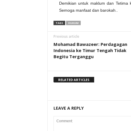
a
Demikian untuk maklum dan Tetima k
b
a
Semoga manfaat dan barokah..
y
a
&
TAGS
HUKUM
L
B
H
E
Previous article
M
8
Mohamad Bawazeer: Perdagagan
0
Indonesia ke Timur Tengah Tidak
Begitu Terganggu
RELATED ARTICLES
LEAVE A REPLY