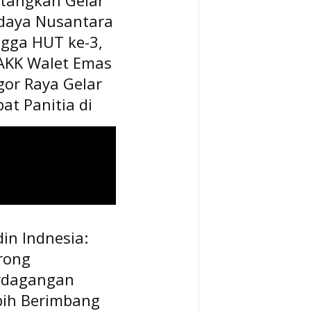
daya Nusantara
ngga HUT ke-3,
AKK Walet Emas
gor Raya Gelar
at Panitia di
in Indnesia:
rong
rdagangan
bih Berimbang