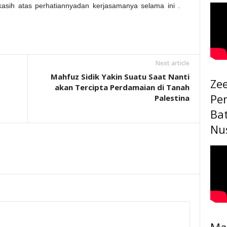
asih atas perhatiannyadan kerjasamanya selama ini .
Next article
Mahfuz Sidik Yakin Suatu Saat Nanti
Ze
akan Tercipta Perdamaian di Tanah
Pe
Palestina
Ba
Nu
Ma