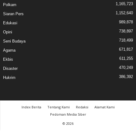
1,165,723
Polkam
1,152,640
Siaran Pers
989,878
Edukasi
738,897
Opini
718,499
Seni Budaya
671,817
Agama
611,255
Ekbis
470,249
Disaster
386,392
Hukrim
Index Berita
Tentang Kami
Redaksi
Alamat Kami
Pedoman Media Siber
© 2026