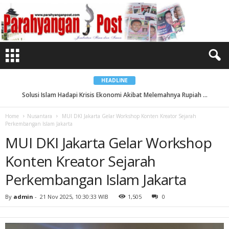
M
U
I
D
K
I
J
a
k
a
r
t
HEADLINE
a
G
Solusi Islam Hadapi Krisis Ekonomi Akibat Melemahnya Rupiah ...
Indeks Kepuasan Haji Capai Rekor Teringgi...
e
l
a
Home
Nusantara
MUI DKI Jakarta Gelar Workshop Konten Kreator Sejarah
r
Perkembangan Islam Jakarta
W
o
MUI DKI Jakarta Gelar Workshop
r
k
s
Konten Kreator Sejarah
h
o
p
Perkembangan Islam Jakarta
K
o
n
By
admin
-
21 Nov 2025, 10:30:33 WIB
1,505
0
t
e
n
K
r