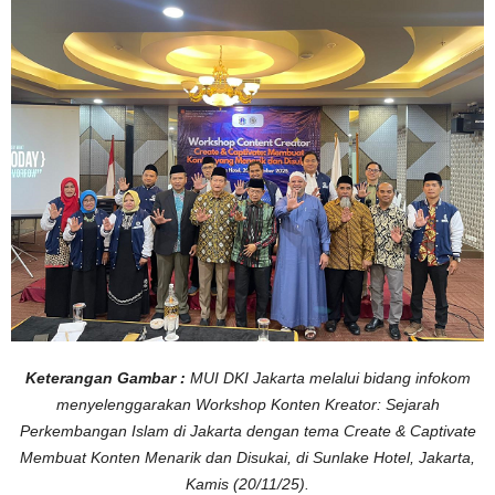
e
a
t
o
r
S
e
j
a
r
a
h
P
e
r
k
e
m
b
a
n
g
a
n
I
s
Keterangan Gambar :
MUI DKI Jakarta melalui bidang infokom
l
a
menyelenggarakan Workshop Konten Kreator: Sejarah
m
J
Perkembangan Islam di Jakarta dengan tema Create & Captivate
a
k
Membuat Konten Menarik dan Disukai, di Sunlake Hotel, Jakarta,
a
r
Kamis (20/11/25).