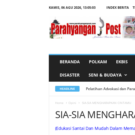
KAMIS, 06 AGU 2026,
13:05:04
INDEX BERITA
T
S
I
A
-
S
I
A
M
E
N
G
H
A
BERANDA
POLKAM
EKBIS
R
A
P
DISASTER
SENI & BUDAYA
K
A
N
C
Pelatihan Advokasi dan Paralega
Menhaj Tegaskan Integritas 
HEADLINE
I
N
T
A
Home
Opini
SIA-SIA MENGHARAPKAN CINTAMU
M
SIA-SIA MENGHA
U
(Edukasi Santai Dan Mudah Dalam Memaha