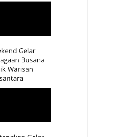
ekend Gelar
ragaan Busana
ik Warisan
santara
tangkan Gelar