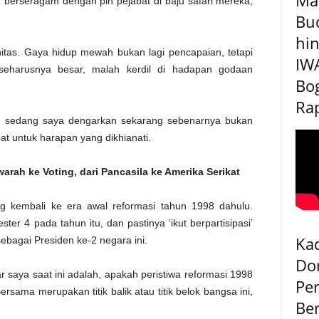
berseragam dengan pin pejabat di baju safari mereka,
Bu
hin
tinitas. Gaya hidup mewah bukan lagi pencapaian, tetapi
IW
eharusnya besar, malah kerdil di hadapan godaan
Bog
Rap
g sedang saya dengarkan sekarang sebenarnya bukan
epat untuk harapan yang dikhianati.
rah ke Voting, dari Pancasila ke Amerika Serikat
g kembali ke era awal reformasi tahun 1998 dahulu.
er 4 pada tahun itu, dan pastinya ‘ikut berpartisipasi’
Kad
bagai Presiden ke-2 negara ini.
Do
saya saat ini adalah, apakah peristiwa reformasi 1998
Pe
rsama merupakan titik balik atau titik belok bangsa ini,
Be