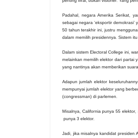
penting viral, bukan visioner. Yang pen
Padahal, negara Amerika Serikat, y
sebagai negara ‘eksportir demokrasi’
50 tahun terakhir ini, justru menggu
dalam memilih presidennya. Sistem itu 
Dalam sistem Electoral College ini, w
melainkan memilih elektor dari partai
yang nantinya akan memberikan suara 
Adapun jumlah elektor keseluruhann
mempunyai jumlah elektor yang berbed
(congressman) di parlemen.
Misalnya, California punya 55 elekto
punya 3 elektor.
Jadi, jika misalnya kandidat preside