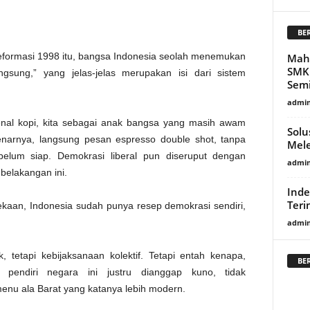
BE
eformasi 1998 itu, bangsa Indonesia seolah menemukan
Mah
SMK 
gsung,” yang jelas-jelas merupakan isi dari sistem
Semi
admi
nal kopi, kita sebagai anak bangsa yang masih awam
Solu
enarnya, langsung pesan espresso double shot, tanpa
Mel
belum siap. Demokrasi liberal pun diseruput dengan
admi
belakangan ini.
Inde
Teri
ekaan, Indonesia sudah punya resep demokrasi sendiri,
admi
 tetapi kebijaksanaan kolektif. Tetapi entah kenapa,
BE
pendiri negara ini justru dianggap kuno, tidak
enu ala Barat yang katanya lebih modern.