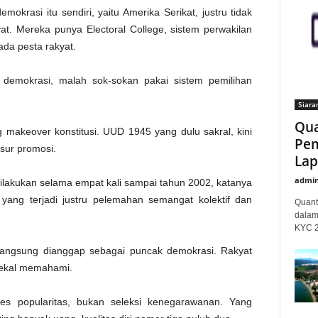
mokrasi itu sendiri, yaitu Amerika Serikat, justru tidak
t. Mereka punya Electoral College, sistem perwakilan
pada pesta rakyat.
r demokrasi, malah sok-sokan pakai sistem pemilihan
Siara
Qua
g makeover konstitusi. UUD 1945 yang dulu sakral, kini
Pem
osur promosi.
Lap
admi
kukan selama empat kali sampai tahun 2002, katanya
yang terjadi justru pelemahan semangat kolektif dan
Quant
dalam
KYC 20
 langsung dianggap sebagai puncak demokrasi. Rakyat
i bekal memahami.
tes popularitas, bukan seleksi kenegarawanan. Yang