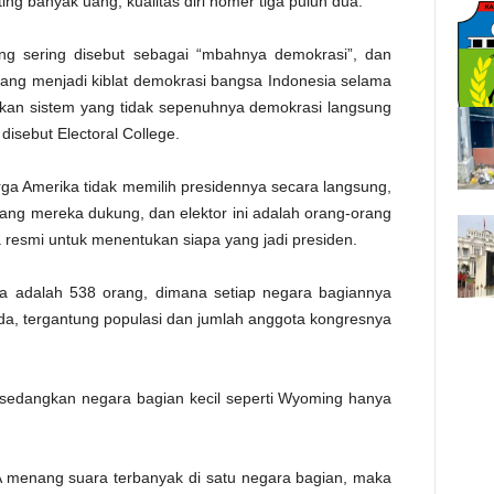
ting banyak uang, kualitas diri nomer tiga puluh dua.
ang sering disebut sebagai “mbahnya demokrasi”, dan
 yang menjadi kiblat demokrasi bangsa Indonesia selama
nakan sistem yang tidak sepenuhnya demokrasi langsung
disebut Electoral College.
arga Amerika tidak memilih presidennya secara langsung,
 yang mereka dukung, dan elektor ini adalah orang-orang
resmi untuk menentukan siapa yang jadi presiden.
ya adalah 538 orang, dimana setiap negara bagiannya
a, tergantung populasi dan jumlah anggota kongresnya
r, sedangkan negara bagian kecil seperti Wyoming hanya
n A menang suara terbanyak di satu negara bagian, maka