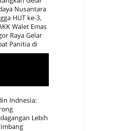
daya Nusantara
gga HUT ke-3,
AKK Walet Emas
or Raya Gelar
at Panitia di
in Indnesia:
rong
rdagangan Lebih
rimbang