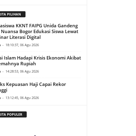
RITA PILIHAN
asiswa KKNT FAIPG Unida Gandeng
Nuansa Bogor Edukasi Siswa Lewat
nar Literasi Digital
n
-
18:10:37, 06 Agu 2026
si Islam Hadapi Krisis Ekonomi Akibat
emahnya Rupiah
n
-
14:28:53, 06 Agu 2026
ks Kepuasan Haji Capai Rekor
nggi
n
-
13:12:45, 06 Agu 2026
RITA POPULER