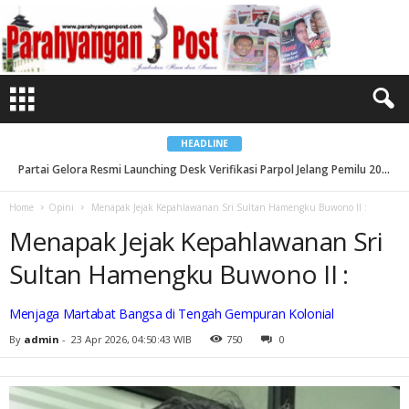
M
e
n
a
p
a
k
J
e
j
a
k
HEADLINE
K
e
Partai Gelora Resmi Launching Desk Verifikasi Parpol Jelang Pemilu 2029...
p
a
h
Home
Opini
Menapak Jejak Kepahlawanan Sri Sultan Hamengku Buwono II :
l
a
Menapak Jejak Kepahlawanan Sri
w
a
n
Sultan Hamengku Buwono II :
a
n
S
r
Menjaga Martabat Bangsa di Tengah Gempuran Kolonial
i
S
By
admin
-
23 Apr 2026, 04:50:43 WIB
750
0
u
l
t
a
n
H