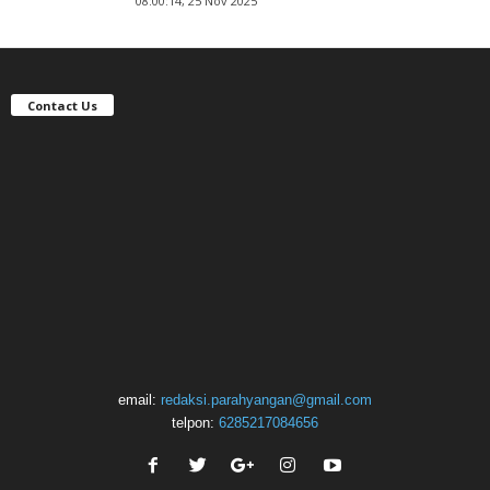
08:00:14, 25 Nov 2025
Contact Us
email:
redaksi.parahyangan@gmail.com
telpon:
6285217084656