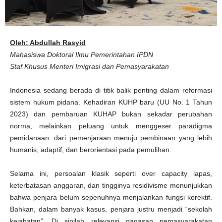
u
s
i
P
e
m
a
Oleh: Abdullah Rasyid
s
y
Mahasiswa Doktoral Ilmu Pemerintahan IPDN
a
r
Staf Khusus Menteri Imigrasi dan Pemasyarakatan
a
k
a
Indonesia sedang berada di titik balik penting dalam reformasi
t
a
sistem hukum pidana. Kehadiran KUHP baru (UU No. 1 Tahun
n
2023) dan pembaruan KUHAP bukan sekadar perubahan
norma, melainkan peluang untuk menggeser paradigma
pemidanaan: dari pemenjaraan menuju pembinaan yang lebih
humanis, adaptif, dan berorientasi pada pemulihan.
Selama ini, persoalan klasik seperti over capacity lapas,
keterbatasan anggaran, dan tingginya residivisme menunjukkan
bahwa penjara belum sepenuhnya menjalankan fungsi korektif.
Bahkan, dalam banyak kasus, penjara justru menjadi “sekolah
kejahatan”. Di sinilah relevansi gagasan pemasyarakatan