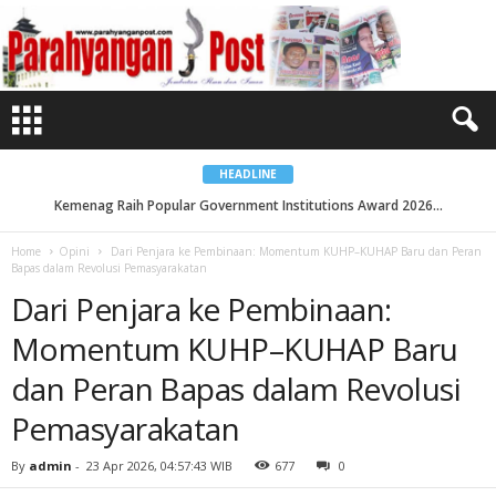
D
a
r
i
P
e
n
j
a
r
a
k
HEADLINE
e
P
Kemenag Raih Popular Government Institutions Award 2026...
e
m
b
Home
Opini
Dari Penjara ke Pembinaan: Momentum KUHP–KUHAP Baru dan Peran
i
Bapas dalam Revolusi Pemasyarakatan
n
a
Dari Penjara ke Pembinaan:
a
n
:
Momentum KUHP–KUHAP Baru
M
o
m
dan Peran Bapas dalam Revolusi
e
n
Pemasyarakatan
t
u
m
K
By
admin
-
23 Apr 2026, 04:57:43 WIB
677
0
U
H