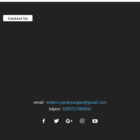
Contact Us
email:
redaksi.parahyangan@gmail.com
telpon:
6285217084656