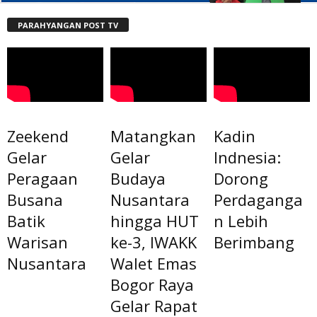
PARAHYANGAN POST TV
Zeekend
Matangkan
Kadin
Gelar
Gelar
Indnesia:
Peragaan
Budaya
Dorong
Busana
Nusantara
Perdaganga
Batik
hingga HUT
n Lebih
Warisan
ke-3, IWAKK
Berimbang
Nusantara
Walet Emas
Bogor Raya
Gelar Rapat