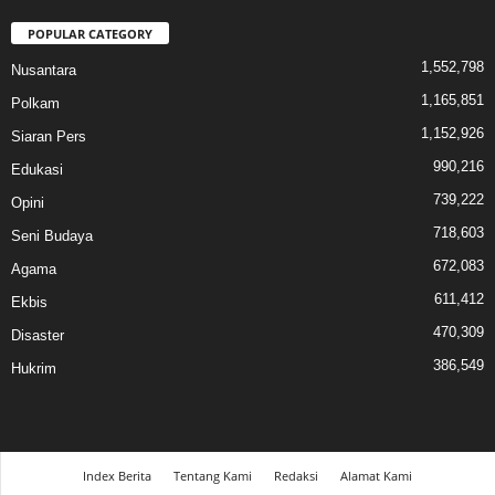
POPULAR CATEGORY
1,552,798
Nusantara
1,165,851
Polkam
1,152,926
Siaran Pers
990,216
Edukasi
739,222
Opini
718,603
Seni Budaya
672,083
Agama
611,412
Ekbis
470,309
Disaster
386,549
Hukrim
Index Berita
Tentang Kami
Redaksi
Alamat Kami