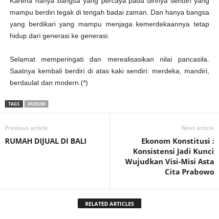
Karena hanya bangsa yang percaya pada dirinya sendiri yang
mampu berdiri tegak di tengah badai zaman. Dan hanya bangsa
yang berdikari yang mampu menjaga kemerdekaannya tetap
hidup dari generasi ke generasi.
Selamat memperingati dan merealisasikan nilai pancasila.
Saatnya kembali berdiri di atas kaki sendiri: merdeka, mandiri,
berdaulat dan modern.(*)
TAGS
HUKUM
Previous article
Next article
RUMAH DIJUAL DI BALI
Ekonom Konstitusi :
Konsistensi Jadi Kunci
Wujudkan Visi-Misi Asta
Cita Prabowo
RELATED ARTICLES