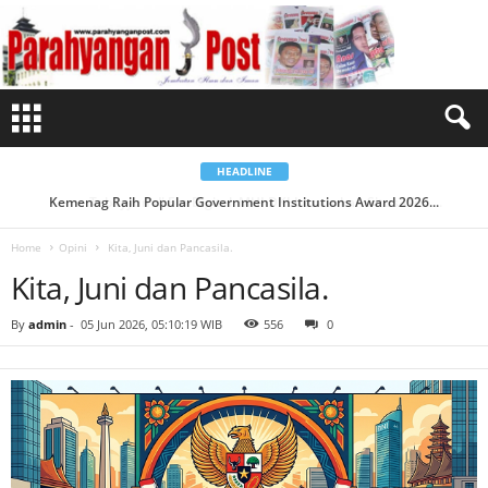
K
i
t
a
,
J
u
n
i
d
a
n
HEADLINE
P
a
Kemenag Raih Popular Government Institutions Award 2026...
Tabayyun di Era Digital: MUI DKI Luncurkan Situs Web ...
n
c
a
Home
Opini
Kita, Juni dan Pancasila.
s
i
Kita, Juni dan Pancasila.
l
a
.
By
admin
-
05 Jun 2026, 05:10:19 WIB
556
0