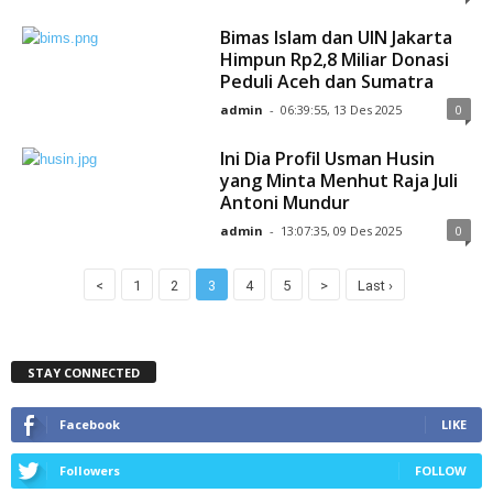
Bimas Islam dan UIN Jakarta
Himpun Rp2,8 Miliar Donasi
Peduli Aceh dan Sumatra
admin
-
06:39:55, 13 Des 2025
0
Ini Dia Profil Usman Husin
yang Minta Menhut Raja Juli
Antoni Mundur
admin
-
13:07:35, 09 Des 2025
0
<
1
2
3
4
5
>
Last ›
STAY CONNECTED
Facebook
LIKE
Followers
FOLLOW