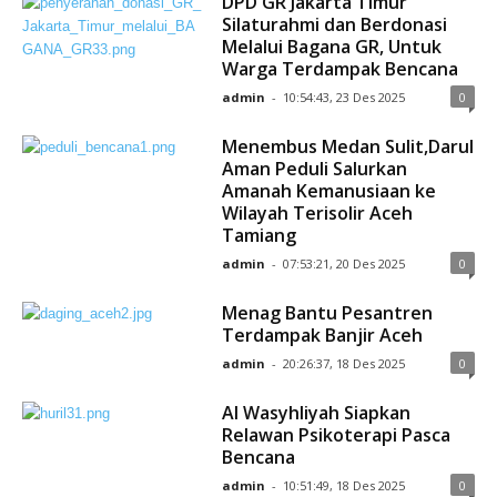
DPD GR Jakarta Timur
Silaturahmi dan Berdonasi
Melalui Bagana GR, Untuk
Warga Terdampak Bencana
admin
-
10:54:43, 23 Des 2025
0
Menembus Medan Sulit,Darul
Aman Peduli Salurkan
Amanah Kemanusiaan ke
Wilayah Terisolir Aceh
Tamiang
admin
-
07:53:21, 20 Des 2025
0
Menag Bantu Pesantren
Terdampak Banjir Aceh
admin
-
20:26:37, 18 Des 2025
0
Al Wasyhliyah Siapkan
Relawan Psikoterapi Pasca
Bencana
admin
-
10:51:49, 18 Des 2025
0