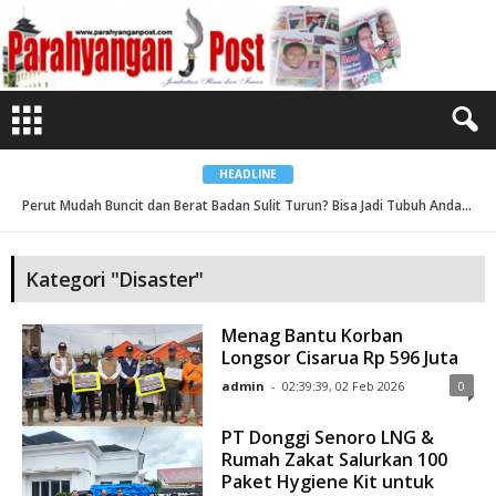
B
e
r
i
t
a
K
a
t
e
g
o
HEADLINE
r
i
Perut Mudah Buncit dan Berat Badan Sulit Turun? Bisa Jadi Tubuh Anda Kekurangan Serat ...
D
i
s
a
s
Kategori "Disaster"
t
e
r
Menag Bantu Korban
Longsor Cisarua Rp 596 Juta
admin
-
02:39:39, 02 Feb 2026
0
PT Donggi Senoro LNG &
Rumah Zakat Salurkan 100
Paket Hygiene Kit untuk