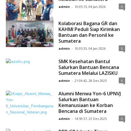
admin
-
10:05:13, 04 Jan 2026
0
Kolaborasi Bagana GR dan
KAHMI Peduli Siap Kirimkan
Bantuan dan Personil ke
Sumatera
admin
-
10:05:33, 04 Jan 2026
0
SMK Kesehatan Bantul
Salurkan Bantuan Bencana
Sumatera Melalui LAZISKU
admin
-
21:06:42, 28 Des 2025
0
Alumni Menwa Yon-6 UPNVJ
Salurkan Bantuan
Kemanusiaan ke Korban
Bencana di Sumatera
admin
-
14:59:37, 23 Des 2025
0