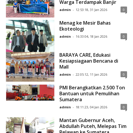
Warga Terdampak Banjir
admin
-
12:53:18, 31 Jan 2026
0
Menag ke Mesir Bahas
Ekoteologi
admin
-
16:33:04, 18 Jan 2026
0
BARAYA CARE, Edukasi
Kesiapsiagaan Bencana di
Mall
admin
-
22:05:12, 11 Jan 2026
0
PMI Berangkatkan 2.500 Ton
Bantuan untuk Pemulihan
Sumatera
admin
-
18:11:23, 04 Jan 2026
0
Mantan Gubernur Aceh,
Abdullah Puteh, Melepas Tim
Relawan ke Sumatera