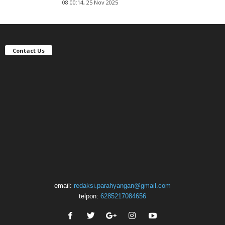
08:00:14, 25 Nov 2025
Contact Us
email:
redaksi.parahyangan@gmail.com
telpon:
6285217084656