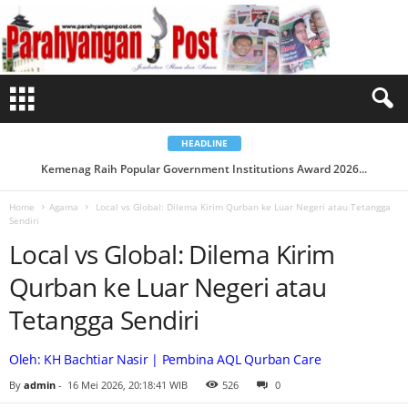
L
o
c
a
l
v
s
G
l
o
b
a
HEADLINE
l
:
Kemenag Raih Popular Government Institutions Award 2026...
Tabayyun di Era Digital: MUI DKI Luncurkan Situs Web ...
D
i
l
Home
Agama
Local vs Global: Dilema Kirim Qurban ke Luar Negeri atau Tetangga
e
Sendiri
m
a
Local vs Global: Dilema Kirim
K
i
r
Qurban ke Luar Negeri atau
i
m
Q
Tetangga Sendiri
u
r
b
a
Oleh: KH Bachtiar Nasir | Pembina AQL Qurban Care
n
k
By
admin
-
16 Mei 2026, 20:18:41 WIB
526
0
e
L