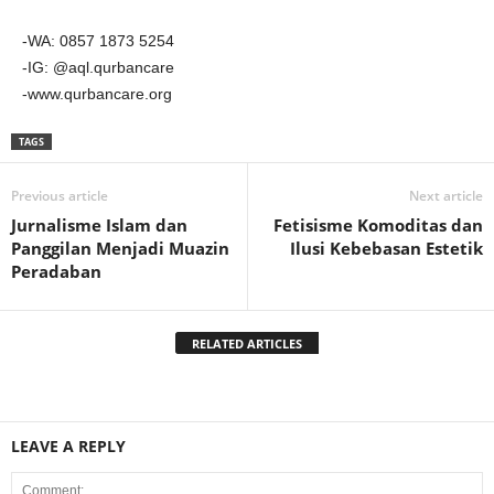
-WA: 0857 1873 5254
-IG: @aql.qurbancare
-www.qurbancare.org
TAGS
Previous article
Next article
Jurnalisme Islam dan
Fetisisme Komoditas dan
Panggilan Menjadi Muazin
Ilusi Kebebasan Estetik
Peradaban
RELATED ARTICLES
LEAVE A REPLY