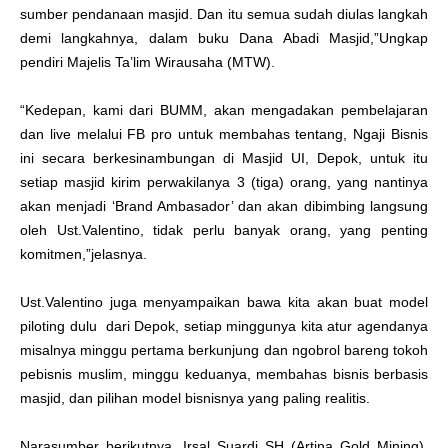
sumber pendanaan masjid. Dan itu semua sudah diulas langkah
demi langkahnya, dalam buku Dana Abadi Masjid,”Ungkap
pendiri Majelis Ta’lim Wirausaha (MTW).
“Kedepan, kami dari BUMM, akan mengadakan pembelajaran
dan live melalui FB pro untuk membahas tentang, Ngaji Bisnis
ini secara berkesinambungan di Masjid UI, Depok, untuk itu
setiap masjid kirim perwakilanya 3 (tiga) orang, yang nantinya
akan menjadi ‘Brand Ambasador’ dan akan dibimbing langsung
oleh Ust.Valentino, tidak perlu banyak orang, yang penting
komitmen,”jelasnya.
Ust.Valentino juga menyampaikan bawa kita akan buat model
piloting dulu dari Depok, setiap minggunya kita atur agendanya
misalnya minggu pertama berkunjung dan ngobrol bareng tokoh
pebisnis muslim, minggu keduanya, membahas bisnis berbasis
masjid, dan pilihan model bisnisnya yang paling realitis.
Narasumber berikutnya, Irsal Suardi SH (Artina Gold Mining),