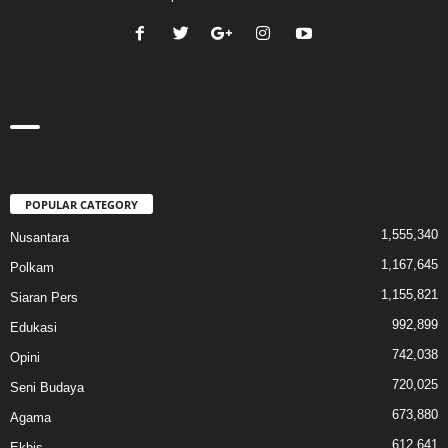
POPULAR CATEGORY
1,555,340
Nusantara
1,167,645
Polkam
1,155,821
Siaran Pers
992,899
Edukasi
742,038
Opini
720,025
Seni Budaya
673,880
Agama
612,641
Ekbis