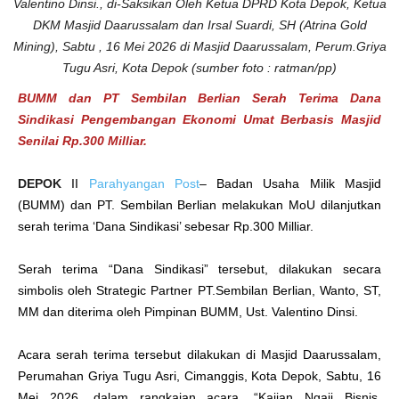
i
Valentino Dinsi., di-Saksikan Oleh Ketua DPRD Kota Depok, Ketua
l
l
DKM Masjid Daarussalam dan Irsal Suardi, SH (Atrina Gold
i
Mining), Sabtu , 16 Mei 2026 di Masjid Daarussalam, Perum.Griya
a
r
Tugu Asri, Kota Depok (sumber foto : ratman/pp)
BUMM dan PT Sembilan Berlian Serah Terima Dana
Sindikasi Pengembangan Ekonomi Umat Berbasis Masjid
Senilai Rp.300 Milliar.
DEPOK
II
Parahyangan Post
– Badan Usaha Milik Masjid
(BUMM) dan PT. Sembilan Berlian melakukan MoU dilanjutkan
serah terima ‘Dana Sindikasi’ sebesar Rp.300 Milliar.
Serah terima “Dana Sindikasi” tersebut, dilakukan secara
simbolis oleh Strategic Partner PT.Sembilan Berlian, Wanto, ST,
MM dan diterima oleh Pimpinan BUMM, Ust. Valentino Dinsi.
Acara serah terima tersebut dilakukan di Masjid Daarussalam,
Perumahan Griya Tugu Asri, Cimanggis, Kota Depok, Sabtu, 16
Mei 2026, dalam rangkaian acara, “Kajian Ngaji Bisnis,