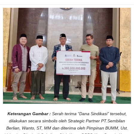
h
T
e
r
i
m
a
D
a
n
a
S
i
n
d
i
k
a
s
i
S
e
n
i
l
a
i
R
p
Keterangan Gambar :
Serah terima “Dana Sindikasi” tersebut,
.
3
dilakukan secara simbolis oleh Strategic Partner PT.Sembilan
0
0
Berlian, Wanto, ST, MM dan diterima oleh Pimpinan BUMM, Ust.
M