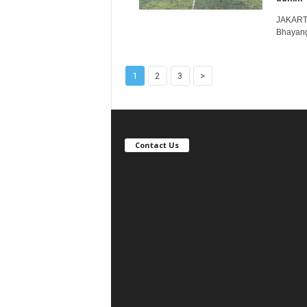
JAKARTA
Bhayangk
1
2
3
>
Contact Us