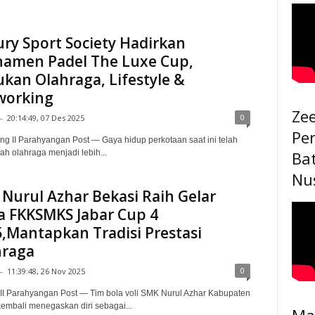
ry Sport Society Hadirkan
namen Padel The Luxe Cup,
kan Olahraga, Lifestyle &
working
Ze
0
-
20:14:49, 07 Des 2025
Pe
ng II Parahyangan Post — Gaya hidup perkotaan saat ini telah
h olahraga menjadi lebih...
Ba
Nu
Nurul Azhar Bekasi Raih Gelar
a FKKSMKS Jabar Cup 4
,Mantapkan Tradisi Prestasi
hraga
0
-
11:39:48, 26 Nov 2025
I Parahyangan Post — Tim bola voli SMK Nurul Azhar Kabupaten
embali menegaskan diri sebagai...
Ma