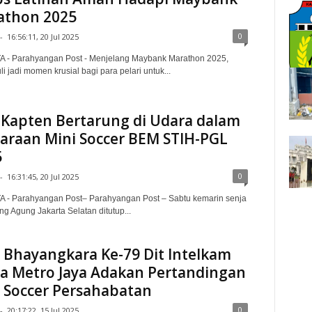
athon 2025
0
-
16:56:11, 20 Jul 2025
 - Parahyangan Post - Menjelang Maybank Marathon 2025,
li jadi momen krusial bagi para pelari untuk...
Kapten Bertarung di Udara dalam
araan Mini Soccer BEM STIH-PGL
5
0
-
16:31:45, 20 Jul 2025
 - Parahyangan Post– Parahyangan Post – Sabtu kemarin senja
ng Agung Jakarta Selatan ditutup...
Bhayangkara Ke-79 Dit Intelkam
a Metro Jaya Adakan Pertandingan
 Soccer Persahabatan
0
-
20:17:22, 15 Jul 2025