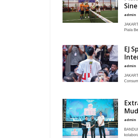
Sine
admin
JAKARTA
Piala Be
EJ S
Inte
admin
JAKARTA 
Consume
Extr
Mud
admin
BANDUNG
kolabora