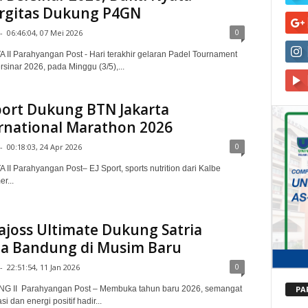
rgitas Dukung P4GN
0
-
06:46:04, 07 Mei 2026
 II Parahyangan Post - Hari terakhir gelaran Padel Tournament
rsinar 2026, pada Minggu (3/5),...
port Dukung BTN Jakarta
rnational Marathon 2026
0
-
00:18:03, 24 Apr 2026
II Parahyangan Post– EJ Sport, sports nutrition dari Kalbe
r...
ajoss Ultimate Dukung Satria
a Bandung di Musim Baru
0
-
22:51:54, 11 Jan 2026
PA
 II Parahyangan Post – Membuka tahun baru 2026, semangat
si dan energi positif hadir...