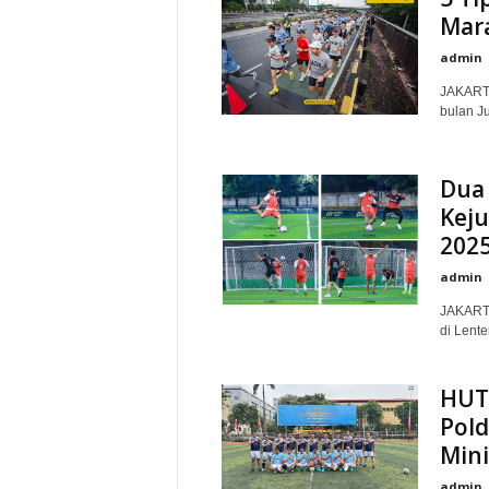
Mar
admin
JAKARTA
bulan Ju
Dua 
Keju
202
admin
JAKARTA
di Lente
HUT 
Pold
Mini
admin