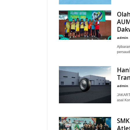
Ola
AUM
Dak
admin
Ajibara
persaud
Hank
Tran
admin
JAKARTA
asal Kor
SMK
Atle