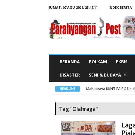
JUMAT, 07 AGU 2026,
23:47:12
INDEX BERITA
B
e
r
i
t
a
T
a
g
O
l
a
h
BERANDA
POLKAM
EKBIS
r
a
g
DISASTER
SENI & BUDAYA
a
Mahasiswa KKNT FAIPG Unida
HEADLINE
Tag "Olahraga"
Laga
Pial