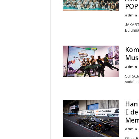
POPN
admin
JAKARTA
Bulungan
Komi
Mus
admin
SURABAY
sudah n
Han
E de
Mem
admin
Oliver 