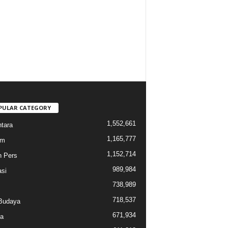
PULAR CATEGORY
1,552,661
tara
1,165,777
am
1,152,714
n Pers
989,984
si
738,989
718,537
Budaya
671,934
a