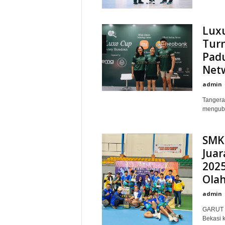
Luxu
Tur
Padu
Net
admin
Tangera
menguba
SMK 
Juar
2025
Ola
admin
GARUT I
Bekasi k