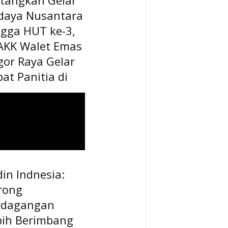
daya Nusantara
ngga HUT ke-3,
AKK Walet Emas
gor Raya Gelar
at Panitia di
in Indnesia:
rong
rdagangan
bih Berimbang