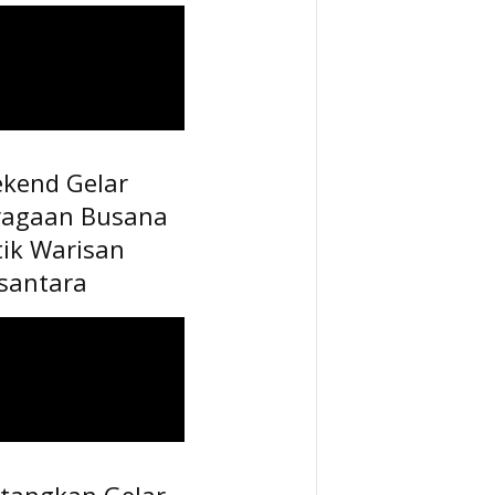
ekend Gelar
ragaan Busana
tik Warisan
santara
tangkan Gelar