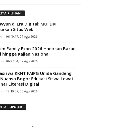
RITA PILIHAN
yyun di Era Digital: MUI DKI
urkan Situs Web
n
-
06:40:17, 07 Agu 2026
im Family Expo 2026 Hadirkan Bazar
l hingga Kajian Nasional
n
-
06:27:34, 07 Agu 2026
asiswa KKNT FAIPG Unida Gandeng
Nuansa Bogor Edukasi Siswa Lewat
nar Literasi Digital
n
-
18:10:37, 06 Agu 2026
RITA POPULER