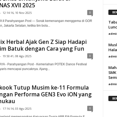
AS XVII 2025
BE
0
-
12:14:16, 10 Nov 2025
 II Parahyangan Post — Sorak kemenangan menggema di GOR
Taba
, Jakarta Selatan, ketika tim bola...
Lunc
admi
x Herbal Ajak Gen Z Siap Hadapi
Musl
im Batuk dengan Cara yang Fun
Hala
0
-
19:50:41, 08 Agu 2025
admi
A - Parahyangan Post - Kemeriahan POTEK Dance Festival
Mah
yaris mencapai puncaknya. Ajang...
SMK 
Semi
admi
kook Tutup Musim ke-11 Formula
ngan Performa GEN3 Evo iON yang
BE
ukau
0
-
17:16:14, 03 Agu 2025
Rowland memenangkan Kejuaraan Dunia ABB FIA Formula E