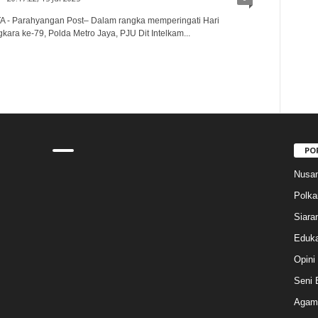
 - Parahyangan Post– Dalam rangka memperingati Hari
ara ke-79, Polda Metro Jaya, PJU Dit Intelkam...
PO
Nusan
Polk
Siara
Eduka
Opini
Seni 
Agam