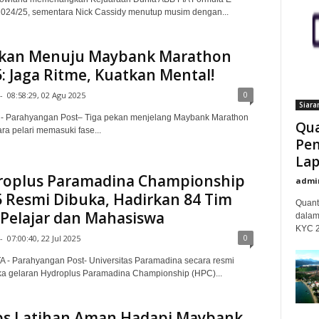
024/25, sementara Nick Cassidy menutup musim dengan...
ekan Menuju Maybank Marathon
: Jaga Ritme, Kuatkan Mental!
0
-
08:58:29, 02 Agu 2025
Siara
, - Parahyangan Post– Tiga pekan menjelang Maybank Marathon
Qua
ra pelari memasuki fase...
Pem
Lap
roplus Paramadina Championship
admi
 Resmi Dibuka, Hadirkan 84 Tim
Quant
 Pelajar dan Mahasiswa
dalam
KYC 20
0
-
07:00:40, 22 Jul 2025
 - Parahyangan Post- Universitas Paramadina secara resmi
 gelaran Hydroplus Paramadina Championship (HPC)...
ps Latihan Aman Hadapi Maybank