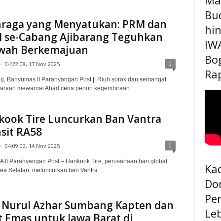
Bu
hraga yang Menyatukan: PRM dan
hi
 se-Cabang Ajibarang Teguhkan
IW
wah Berkemajuan
Bo
0
-
04:22:08, 17 Nov 2025
Rap
ng, Banyumas II Parahyangan Post || Riuh sorak dan semangat
araan mewarnai Ahad ceria penuh kegembiraan...
ook Tire Luncurkan Ban Vantra
sit RA58
0
-
04:09:02, 14 Nov 2025
 II Parahyangan Post – Hankook Tire, perusahaan ban global
Kad
ea Selatan, meluncurkan ban Vantra...
Do
Pe
 Nurul Azhar Sumbang Kapten dan
Le
t Emas untuk Jawa Barat di