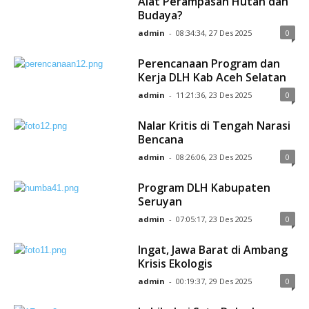
Alat Perampasan Hutan dan
Budaya?
admin
-
08:34:34, 27 Des 2025
0
Perencanaan Program dan
Kerja DLH Kab Aceh Selatan
admin
-
11:21:36, 23 Des 2025
0
Nalar Kritis di Tengah Narasi
Bencana
admin
-
08:26:06, 23 Des 2025
0
Program DLH Kabupaten
Seruyan
admin
-
07:05:17, 23 Des 2025
0
Ingat, Jawa Barat di Ambang
Krisis Ekologis
admin
-
00:19:37, 29 Des 2025
0