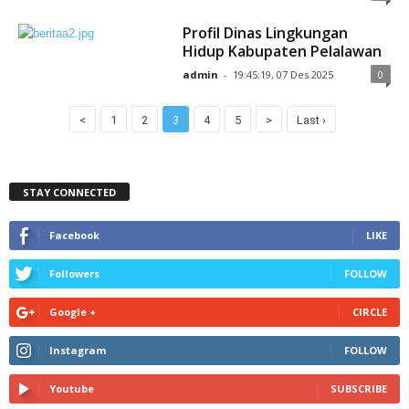
Profil Dinas Lingkungan
Hidup Kabupaten Pelalawan
admin
-
19:45:19, 07 Des 2025
0
<
1
2
3
4
5
>
Last ›
STAY CONNECTED
Facebook
LIKE
Followers
FOLLOW
Google +
CIRCLE
Instagram
FOLLOW
Youtube
SUBSCRIBE