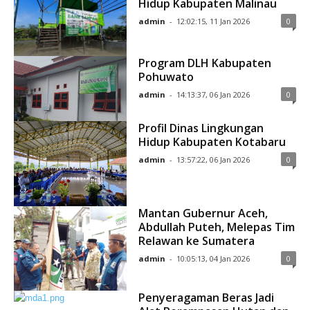
Hidup Kabupaten Malinau
admin
-
12:02:15, 11 Jan 2026
0
Program DLH Kabupaten
Pohuwato
admin
-
14:13:37, 06 Jan 2026
0
Profil Dinas Lingkungan
Hidup Kabupaten Kotabaru
admin
-
13:57:22, 06 Jan 2026
0
Mantan Gubernur Aceh,
Abdullah Puteh, Melepas Tim
Relawan ke Sumatera
admin
-
10:05:13, 04 Jan 2026
0
Penyeragaman Beras Jadi