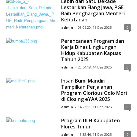
Lebih dari Satu Dekade
Lestarikan Elang Jawa, PGE
Raih Penghargaan Menteri
Kehutanan
admin
-
08:05:20, 16 Des 2025
0
Perencanaan Program dan
Kerja Dinas Lingkungan
Hidup Kabupaten Kapuas
Tahun 2025
admin
-
23:54:18, 14 Des 2025
0
Insan Bumi Mandiri
Tampilkan Perjalanan
Program Glorious Golo Mori
di Closing eYAA 2025
admin
-
14:23:11, 11 Des 2025
0
Program DLH Kabupaten
Flores Timur
admin
-
13:32:46, 11 Des 2025
0