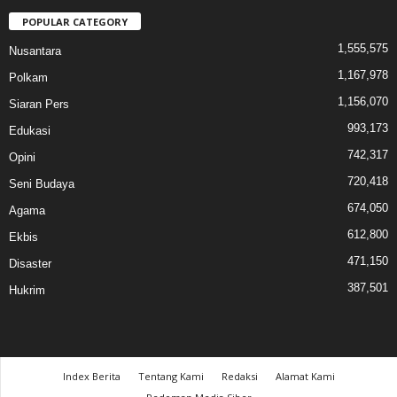
POPULAR CATEGORY
1,555,575
Nusantara
1,167,978
Polkam
1,156,070
Siaran Pers
993,173
Edukasi
742,317
Opini
720,418
Seni Budaya
674,050
Agama
612,800
Ekbis
471,150
Disaster
387,501
Hukrim
Index Berita
Tentang Kami
Redaksi
Alamat Kami