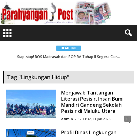
B
e
r
i
t
a
T
a
g
L
i
n
HEADLINE
g
k
Siap-siap! BOS Madrasah dan BOP RA Tahap II Segera Cair...
u
n
g
a
n
Tag "Lingkungan Hidup"
H
i
d
u
Menjawab Tantangan
p
Literasi Pesisir, Insan Bumi
Mandiri Gandeng Sekolah
Pesisir di Maluku Utara
admin
-
12:11:32, 11 Jan 2026
0
Profil Dinas Lingkungan