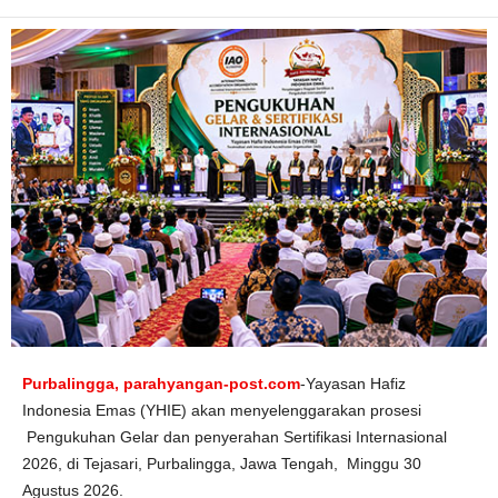
r
t
i
f
i
k
a
t
I
n
t
e
r
n
a
s
i
o
n
a
l
2
0
2
6
Purbalingga, parahyangan-post.com
-Yayasan Hafiz
Indonesia Emas (YHIE) akan menyelenggarakan prosesi
Pengukuhan Gelar dan penyerahan Sertifikasi Internasional
2026, di Tejasari, Purbalingga, Jawa Tengah, Minggu 30
Agustus 2026.