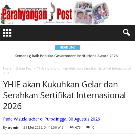
Y
H
I
E
a
k
a
n
K
u
k
u
HEADLINE
h
k
Kemenag Raih Popular Government Institutions Award 2026...
a
n
G
Home
Siaran Pers
YHIE akan Kukuhkan Gelar dan Serahkan Sertifikat Internasional
e
2026
l
a
YHIE akan Kukuhkan Gelar dan
r
d
a
Serahkan Sertifikat Internasional
n
S
e
2026
r
a
h
k
Pada Wisuda akbar di Purbalingga, 30 Agustus 2026
a
n
By
admin
-
31 Mei 2026, 04:46:36 WIB
675
0
S
e