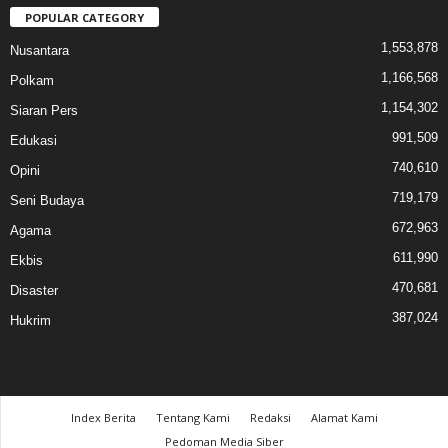
POPULAR CATEGORY
1,553,878
Nusantara
1,166,568
Polkam
1,154,302
Siaran Pers
991,509
Edukasi
740,610
Opini
719,179
Seni Budaya
672,963
Agama
611,990
Ekbis
470,681
Disaster
387,024
Hukrim
Index Berita
Tentang Kami
Redaksi
Alamat Kami
Pedoman Media Siber