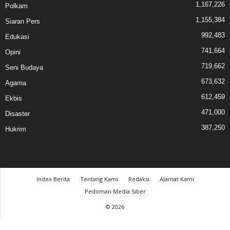
1,167,226
Polkam
1,155,384
Siaran Pers
992,483
Edukasi
741,664
Opini
719,662
Seni Budaya
673,632
Agama
612,459
Ekbis
471,000
Disaster
387,250
Hukrim
Index Berita
Tentang Kami
Redaksi
Alamat Kami
Pedoman Media Siber
© 2026