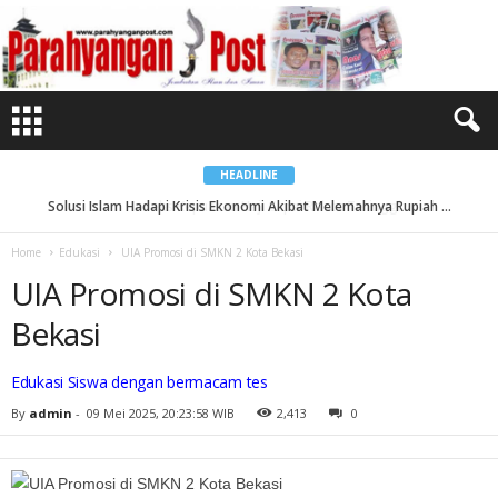
U
I
A
P
r
o
m
o
s
i
d
i
HEADLINE
S
M
Solusi Islam Hadapi Krisis Ekonomi Akibat Melemahnya Rupiah ...
Indeks Kepuasan Haji Capai Rekor Teringgi...
K
N
2
Home
Edukasi
UIA Promosi di SMKN 2 Kota Bekasi
K
o
UIA Promosi di SMKN 2 Kota
t
a
B
Bekasi
e
k
a
s
Edukasi Siswa dengan bermacam tes
i
By
admin
-
09 Mei 2025, 20:23:58 WIB
2,413
0