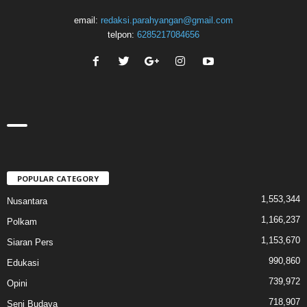
email:
redaksi.parahyangan@gmail.com
telpon:
6285217084656
POPULAR CATEGORY
1,553,344
Nusantara
1,166,237
Polkam
1,153,670
Siaran Pers
990,860
Edukasi
739,972
Opini
718,907
Seni Budaya