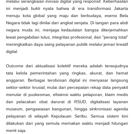
K
melalui serangkaian inovasi digital yang responsif. Keberhasilan
I
ini menjadi bukti nyata bahwa di era transformasi Jakarta
J
a
menuju kota global yang maju dan berbudaya, esensi Bela
k
a
Negara tidak lagi dinilai dari angkat senjata. Di tangan para abdi
r
t
negara muda ini, menjaga kedaulatan bangsa diterjemahkan
a
,
lewat pengabdian tulus, integritas profesional, dan "perang total"
meningkatkan daya saing pelayanan publik melalui jemari kreatif
digital.
Outcome dari aktualisasi kolektif mereka adalah terwujudnya
tata kelola pemerintahan yang ringkas, akurat, dan hemat
anggaran. Berbagai terobosan digital ini menyasar langsung
sektor-sektor krusial; mulai dari percepatan rekap data penyakit
menular di puskesmas, efisiensi waktu pelaporan, klaim medis
dan pelacakan obat darurat di RSUD, digitalisasi layanan
museum, pengawasan bangunan, hingga sinkronisasi agenda
pelayanan di wilayah Kepulauan Seribu. Semua sistem kini
dilakukan dari yang semula memakan waktu menjadi hitungan
menit saja.