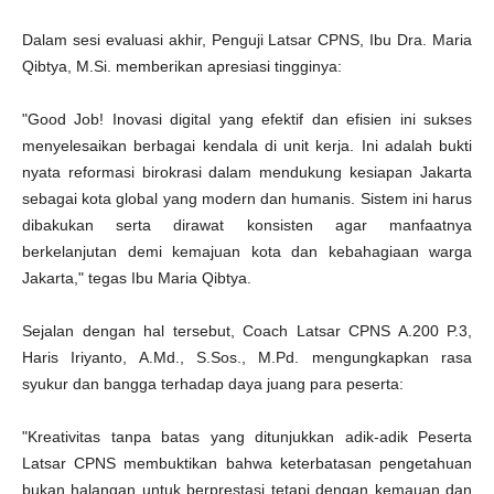
Dalam sesi evaluasi akhir, Penguji Latsar CPNS, Ibu Dra. Maria
Qibtya, M.Si. memberikan apresiasi tingginya:
"Good Job! Inovasi digital yang efektif dan efisien ini sukses
menyelesaikan berbagai kendala di unit kerja. Ini adalah bukti
nyata reformasi birokrasi dalam mendukung kesiapan Jakarta
sebagai kota global yang modern dan humanis. Sistem ini harus
dibakukan serta dirawat konsisten agar manfaatnya
berkelanjutan demi kemajuan kota dan kebahagiaan warga
Jakarta," tegas Ibu Maria Qibtya.
Sejalan dengan hal tersebut, Coach Latsar CPNS A.200 P.3,
Haris Iriyanto, A.Md., S.Sos., M.Pd. mengungkapkan rasa
syukur dan bangga terhadap daya juang para peserta:
"Kreativitas tanpa batas yang ditunjukkan adik-adik Peserta
Latsar CPNS membuktikan bahwa keterbatasan pengetahuan
bukan halangan untuk berprestasi tetapi dengan kemauan dan