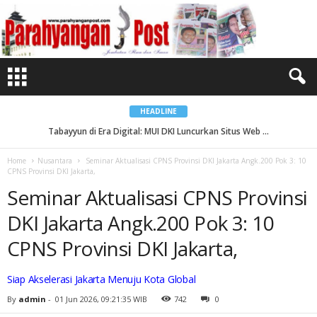
S
e
m
i
n
a
r
A
k
t
u
a
HEADLINE
l
i
Tabayyun di Era Digital: MUI DKI Luncurkan Situs Web ...
s
a
s
Home
Nusantara
Seminar Aktualisasi CPNS Provinsi DKI Jakarta Angk.200 Pok 3: 10
i
CPNS Provinsi DKI Jakarta,
C
P
Seminar Aktualisasi CPNS Provinsi
N
S
P
DKI Jakarta Angk.200 Pok 3: 10
r
o
v
CPNS Provinsi DKI Jakarta,
i
n
s
i
Siap Akselerasi Jakarta Menuju Kota Global
D
K
By
admin
-
01 Jun 2026, 09:21:35 WIB
742
0
I
J