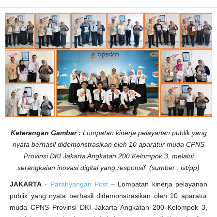
a
k
a
r
t
a
A
n
g
k
.
2
0
0
P
o
k
3
:
1
0
Keterangan Gambar :
Lompatan kinerja pelayanan publik yang
C
P
nyata berhasil didemonstrasikan oleh 10 aparatur muda CPNS
N
S
Provinsi DKI Jakarta Angkatan 200 Kelompok 3, melalui
P
serangkaian inovasi digital yang responsif. (sumber : ist/pp)
r
o
v
JAKARTA
-
Parahyangan Post
– Lompatan kinerja pelayanan
i
n
publik yang nyata berhasil didemonstrasikan oleh 10 aparatur
s
i
muda CPNS Provinsi DKI Jakarta Angkatan 200 Kelompok 3,
D