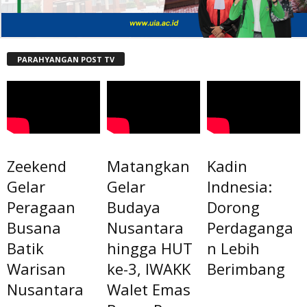
PARAHYANGAN POST TV
Zeekend
Matangkan
Kadin
Gelar
Gelar
Indnesia:
Peragaan
Budaya
Dorong
Busana
Nusantara
Perdaganga
Batik
hingga HUT
n Lebih
Warisan
ke-3, IWAKK
Berimbang
Nusantara
Walet Emas