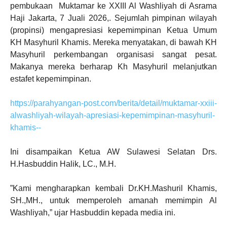
pembukaan Muktamar ke XXIII Al Washliyah di Asrama
Haji Jakarta, 7 Juali 2026,.
Sejumlah pimpinan wilayah
(propinsi) mengapresiasi kepemimpinan Ketua Umum
KH Masyhuril Khamis. Mereka menyatakan, di bawah KH
Masyhuril perkembangan organisasi sangat pesat.
Makanya mereka berharap Kh Masyhuril melanjutkan
estafet kepemimpinan.
https://parahyangan-post.com/berita/detail/muktamar-xxiii-
alwashliyah-wilayah-apresiasi-kepemimpinan-masyhuril-
khamis--
Ini disampaikan Ketua AW Sulawesi Selatan Drs.
H.Hasbuddin Halik, LC., M.H.
”Kami mengharapkan kembali Dr.KH.Mashuril Khamis,
SH.,MH., untuk memperoleh amanah memimpin Al
Washliyah,” ujar Hasbuddin kepada media ini.