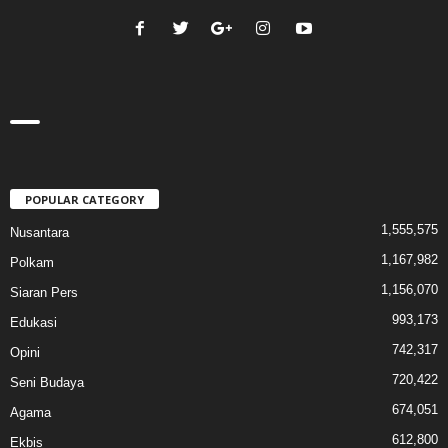
POPULAR CATEGORY
1,555,575
Nusantara
1,167,982
Polkam
1,156,070
Siaran Pers
993,173
Edukasi
742,317
Opini
720,422
Seni Budaya
674,051
Agama
612,800
Ekbis