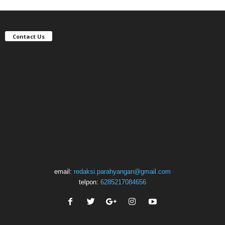
Contact Us
email:
redaksi.parahyangan@gmail.com
telpon:
6285217084656