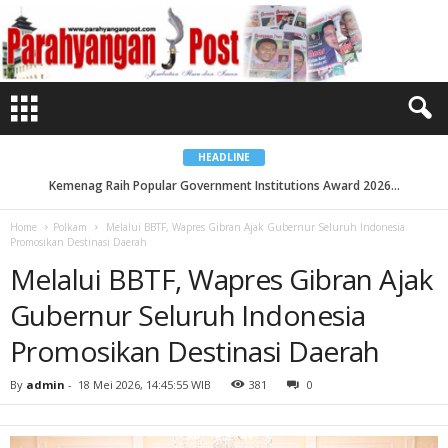
M
e
l
a
l
u
i
B
B
T
F
,
HEADLINE
W
a
Kemenag Raih Popular Government Institutions Award 2026...
p
r
e
Home
Polkam
Melalui BBTF, Wapres Gibran Ajak Gubernur Seluruh Indonesia
s
Promosikan Destinasi Daerah
G
i
Melalui BBTF, Wapres Gibran Ajak
b
r
a
Gubernur Seluruh Indonesia
n
A
j
Promosikan Destinasi Daerah
a
k
G
By
admin
-
18 Mei 2026, 14:45:55 WIB
381
0
u
b
e
r
n