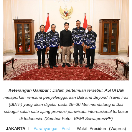
u
r
S
e
l
u
r
u
h
I
n
d
o
n
e
s
i
a
P
r
o
m
o
Keterangan Gambar :
Dalam pertemuan tersebut, ASITA Bali
s
i
melaporkan rencana penyelenggaraan Bali and Beyond Travel Fair
k
a
(BBTF) yang akan digelar pada 28–30 Mei mendatang di Bali
n
D
sebagai salah satu ajang promosi pariwisata internasional terbesar
e
s
di Indonesia. (Sumber Foto : BPMI Setwapres/PP)
t
i
JAKARTA
II
Parahyangan Post
- Wakil Presiden (Wapres)
n