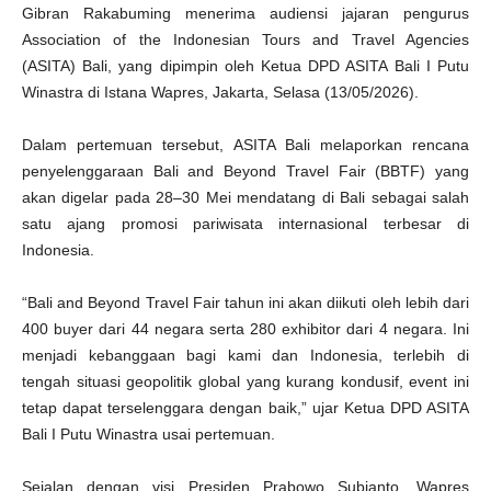
a
Gibran Rakabuming menerima audiensi jajaran pengurus
s
i
Association of the Indonesian Tours and Travel Agencies
D
a
(ASITA) Bali, yang dipimpin oleh Ketua DPD ASITA Bali I Putu
e
r
Winastra di Istana Wapres, Jakarta, Selasa (13/05/2026).
a
h
Dalam pertemuan tersebut, ASITA Bali melaporkan rencana
penyelenggaraan Bali and Beyond Travel Fair (BBTF) yang
akan digelar pada 28–30 Mei mendatang di Bali sebagai salah
satu ajang promosi pariwisata internasional terbesar di
Indonesia.
“Bali and Beyond Travel Fair tahun ini akan diikuti oleh lebih dari
400 buyer dari 44 negara serta 280 exhibitor dari 4 negara. Ini
menjadi kebanggaan bagi kami dan Indonesia, terlebih di
tengah situasi geopolitik global yang kurang kondusif, event ini
tetap dapat terselenggara dengan baik,” ujar Ketua DPD ASITA
Bali I Putu Winastra usai pertemuan.
Sejalan dengan visi Presiden Prabowo Subianto, Wapres