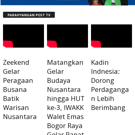
PARAHYANGAN POST TV
Zeekend
Matangkan
Kadin
Gelar
Gelar
Indnesia:
Peragaan
Budaya
Dorong
Busana
Nusantara
Perdaganga
Batik
hingga HUT
n Lebih
Warisan
ke-3, IWAKK
Berimbang
Nusantara
Walet Emas
Bogor Raya
Gelar Rapat