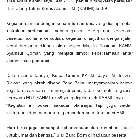
a
area acara Kahmi Jaya Fest 2025, penutup rangkaian perayaan
n
Hari Ulang Tahun Korps Alumni HMI (KAHMI) ke-59.
K
e
b
e
Kegiatan dimulai dengan senam fun aerobic yang dipimpin oleh
r
s
instruktur profesional, membangkitkan energi dan keceriaan
a
m
peserta. Tak lama kemudian, kegiatan dilanjutkan dengan jalan
a
a
sehat bersama dilepas oleh sekjen Majelis Nasional KAHMI
n
Syamsul Qomar, yang menjadi simbol kebersamaan antar
alumni lintas generasi.
Dalam sambutannya, Ketua Umum KAHMI Jaya, M. Ichwan
Ridwan yang akrab disapa Bang Boim, menyampaikan bahwa
kegiatan jalan sehat ini menjadi puncak dari seluruh rangkaian
perayaan HUT KAHMI ke-59 yang digelar oleh KAHMI Jaya.
“Kegiatan ini bukan sekadar olahraga, tapi juga wadah
silaturahmi dan mempererat persaudaraan antaralumni HMI.
Mari terus jaga semangat kebersamaan dan kontribusi positif
untuk umat dan bangsa,” ujar Bang Boim di hadapan peserta.