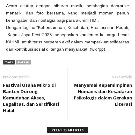
Acara ditutup dengan hiburan musik, pembagian doorprize
menarik, dan foto bersama, yang menjadi momen penuh
kehangatan dan nostalgia bagi para alumni HMI.
Dengan tagline “Kebersamaan, Kesehatan, Prestasi dan Peduli,
Kahmi Jaya Fest 2025 menegaskan komitmen keluarga besar
KAHMI untuk terus berperan aktif dalam memperkuat solidaritas
dan kontribusi sosial di tengah masyarakat. (wid/pp)
TAGS
DAERAH
Previous article
Next article
Festival Usaha Mikro di
Menyemai Kepemimpinan
Banten Dorong
Humanis dan Kesadaran
Kemudahan Akses,
Psikologis dalam Gerakan
Legalitas, dan Sertifikasi
Literasi
Halal
RELATED ARTICLES