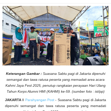
e
r
a
y
a
a
n
H
U
T
K
A
H
M
I
k
e
-
5
9
P
e
n
Keterangan Gambar :
Suasana Sabtu pagi di Jakarta dipenuhi
u
h
semangat dan tawa ratusa peserta yang memadati area acara
S
Kahmi Jaya Fest 2025, penutup rangkaian perayaan Hari Ulang
e
m
Tahun Korps Alumni HMI (KAHMI) ke-59. (sumber foto : ist/pp)
a
n
g
JAKARTA
II
Parahyangan Post
- Suasana Sabtu pagi di Jakarta
a
t
dipenuhi semangat dan tawa ratusa peserta yang memadati
d