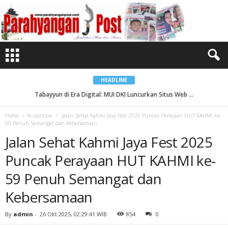
J
a
l
a
n
S
e
h
a
t
K
a
HEADLINE
h
m
Tabayyun di Era Digital: MUI DKI Luncurkan Situs Web ...
i
J
a
Home
Nusantara
Jalan Sehat Kahmi Jaya Fest 2025 Puncak Perayaan HUT KAHMI ke-
y
59 Penuh Semangat dan Kebersamaan
a
F
Jalan Sehat Kahmi Jaya Fest 2025
e
s
t
Puncak Perayaan HUT KAHMI ke-
2
0
2
59 Penuh Semangat dan
5
P
Kebersamaan
u
n
c
a
By
admin
-
26 Okt 2025, 02:29:41 WIB
854
0
k
P