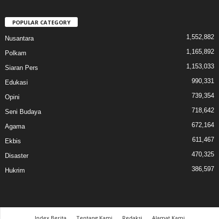
POPULAR CATEGORY
1,552,882
Nusantara
1,165,892
Polkam
1,153,033
Siaran Pers
990,331
Edukasi
739,354
Opini
718,642
Seni Budaya
672,164
Agama
611,467
Ekbis
470,325
Disaster
386,597
Hukrim
Index Berita
Tentang Kami
Redaksi
Alamat Kami