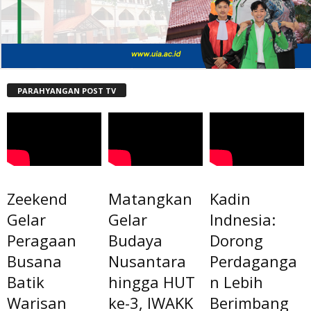
PARAHYANGAN POST TV
Zeekend
Matangkan
Kadin
Gelar
Gelar
Indnesia:
Peragaan
Budaya
Dorong
Busana
Nusantara
Perdaganga
Batik
hingga HUT
n Lebih
Warisan
ke-3, IWAKK
Berimbang