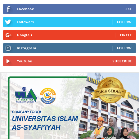
Facebook
LIKE
Followers
FOLLOW
Google +
CIRCLE
Instagram
FOLLOW
Youtube
SUBSCRIBE