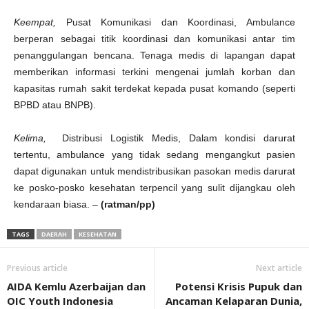
Keempat,
Pusat Komunikasi dan Koordinasi, Ambulance
berperan sebagai titik koordinasi dan komunikasi antar tim
penanggulangan bencana. Tenaga medis di lapangan dapat
memberikan informasi terkini mengenai jumlah korban dan
kapasitas rumah sakit terdekat kepada pusat komando (seperti
BPBD atau BNPB).
Kelima,
Distribusi Logistik Medis, Dalam kondisi darurat
tertentu, ambulance yang tidak sedang mengangkut pasien
dapat digunakan untuk mendistribusikan pasokan medis darurat
ke posko-posko kesehatan terpencil yang sulit dijangkau oleh
kendaraan biasa. –
(ratman/pp)
TAGS
DAERAH
KESEHATAN
Previous article
Next article
AIDA Kemlu Azerbaijan dan
Potensi Krisis Pupuk dan
OIC Youth Indonesia
Ancaman Kelaparan Dunia,