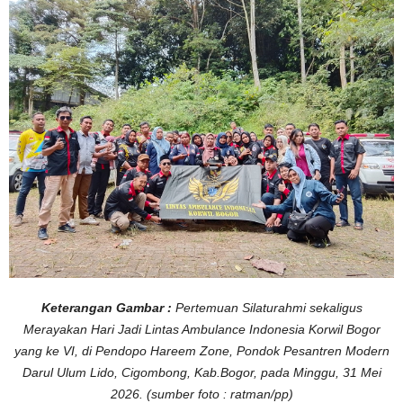
d
a
n
T
e
r
u
s
B
e
r
g
e
r
a
k
U
n
t
u
k
K
e
m
a
n
Keterangan Gambar :
Pertemuan Silaturahmi sekaligus
u
s
Merayakan Hari Jadi Lintas Ambulance Indonesia Korwil Bogor
i
a
yang ke VI, di Pendopo Hareem Zone, Pondok Pesantren Modern
a
n
Darul Ulum Lido, Cigombong, Kab.Bogor, pada Minggu, 31 Mei
2026. (sumber foto : ratman/pp)