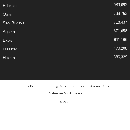
989,692
Edukasi
738,763
Opini
718,437
Seni Budaya
671,658
Agama
611,166
Ekbis
470,208
Disaster
386,329
Hukrim
Index Berita
Tentang Kami
Redaksi
Alamat Kami
Pedoman Media Siber
© 2026