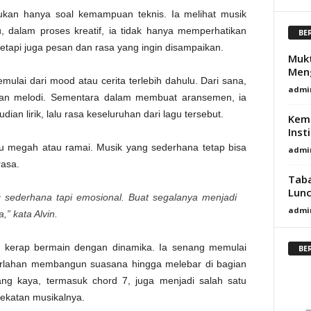
bukan hanya soal kemampuan teknis. Ia melihat musik
, dalam proses kreatif, ia tidak hanya memperhatikan
BE
tetapi juga pesan dan rasa yang ingin disampaikan.
Mukt
Men
ulai dari mood atau cerita terlebih dahulu. Dari sana,
admi
 dan melodi. Sementara dalam membuat aransemen, ia
an lirik, lalu rasa keseluruhan dari lagu tersebut.
Kem
Inst
lu megah atau ramai. Musik yang sederhana tetap bisa
admi
rasa.
Taba
Lunc
 sederhana tapi emosional. Buat segalanya menjadi
admi
,” kata Alvin.
in kerap bermain dengan dinamika. Ia senang memulai
BE
perlahan membangun suasana hingga melebar di bagian
ang kaya, termasuk chord 7, juga menjadi salah satu
ekatan musikalnya.