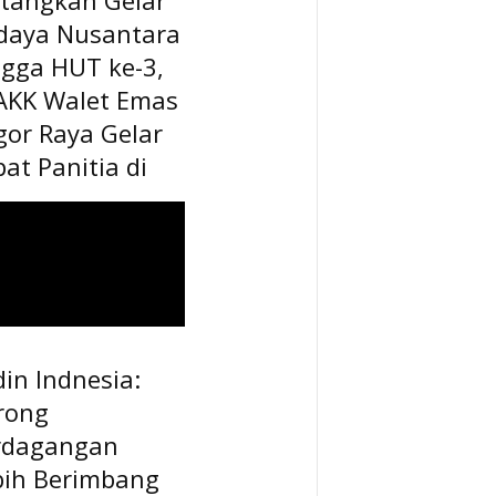
daya Nusantara
ngga HUT ke-3,
AKK Walet Emas
gor Raya Gelar
at Panitia di
in Indnesia:
rong
rdagangan
bih Berimbang