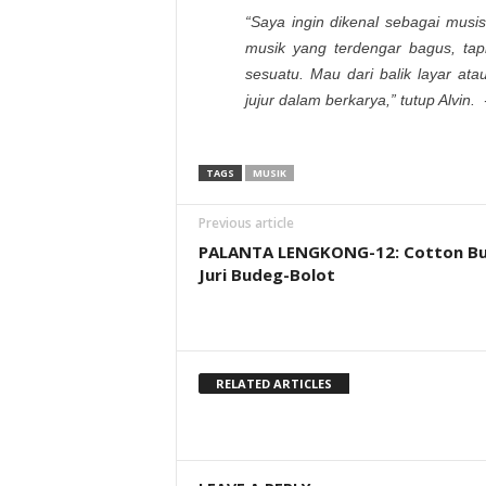
“Saya ingin dikenal sebagai mus
musik yang terdengar bagus, ta
sesuatu. Mau dari balik layar ata
jujur dalam berkarya,” tutup Alvin.
TAGS
MUSIK
Previous article
PALANTA LENGKONG-12: Cotton B
Juri Budeg-Bolot
RELATED ARTICLES