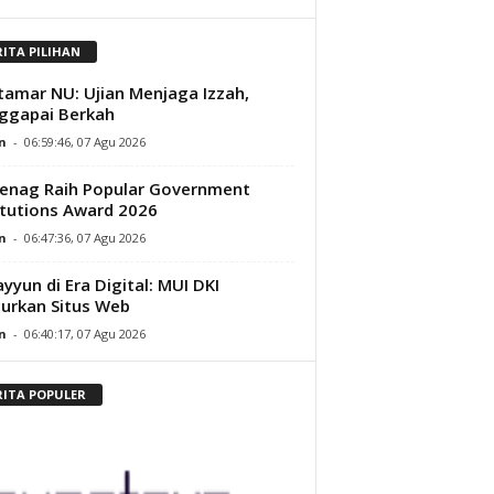
RITA PILIHAN
amar NU: Ujian Menjaga Izzah,
ggapai Berkah
n
-
06:59:46, 07 Agu 2026
enag Raih Popular Government
itutions Award 2026
n
-
06:47:36, 07 Agu 2026
yyun di Era Digital: MUI DKI
urkan Situs Web
n
-
06:40:17, 07 Agu 2026
RITA POPULER