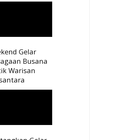
ekend Gelar
ragaan Busana
tik Warisan
santara
tangkan Gelar