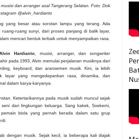
 musisi dan arranger asal Tangerang Selatan. Foto: Dok.
Instagram @alvin_hardianto
gung yang besar atau sorotan lampu yang terang. Ada
ruang-ruang sunyi, dari proses panjang di balik layar,
dalam mencari bentuk terbaik untuk menyampaikan rasa.
Ze
Alvin Hardianto
, musisi, arranger, dan songwriter
Pe
ahir pada 1993, Alvin memulai perjalanan musiknya dari
Ba
ding, keyboard, dan aransemen musik. Kini, ia lebih
lik layar yang mengedepankan rasa, dinamika, dan
Nu
al dalam karya-karyanya.
 instan. Ketertarikannya pada musik sudah muncul sejak
a seni dari lingkungan keluarga. Sang kakek, Soekemi,
pemain biola yang pernah berada dalam satu grup
rdi.
rab dengan musik. Sejak kecil, ia beberapa kali diajak
Ma