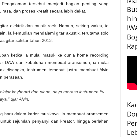
 Pengalaman tersebut menjadi bagian penting yang
Bu
asa, dan proses kreatif secara lebih dekat.
hi
IW
itar elektrik dan musik rock. Namun, seiring waktu, ia
ain. Ia kemudian mendalami gitar akustik, terutama solo
Bo
tas gitar sekitar tahun 2013.
Rap
rubah ketika ia mulai masuk ke dunia home recording
lajar DAW dan kebutuhan membuat aransemen, ia mulai
ak disangka, instrumen tersebut justru membuat Alvin
n perasaan.
 belajar keyboard dan piano, saya merasa instrumen itu
ya,” ujar Alvin.
Kad
Do
ang baru dalam karier musiknya. Ia membuat aransemen
Pe
untuk sejumlah penyanyi dan kreator, hingga perlahan
Le