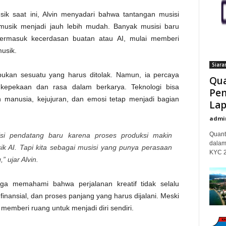
ik saat ini, Alvin menyadari bahwa tantangan musisi
musik menjadi jauh lebih mudah. Banyak musisi baru
 termasuk kecerdasan buatan atau AI, mulai memberi
usik.
Siara
bukan sesuatu yang harus ditolak. Namun, ia percaya
Qua
kepekaan dan rasa dalam berkarya. Teknologi bisa
Pem
 manusia, kejujuran, dan emosi tetap menjadi bagian
Lap
admi
Quant
si pendatang baru karena proses produksi makin
dalam
k AI. Tapi kita sebagai musisi yang punya perasaan
KYC 20
 ujar Alvin.
uga memahami bahwa perjalanan kreatif tidak selalu
inansial, dan proses panjang yang harus dijalani. Meski
memberi ruang untuk menjadi diri sendiri.