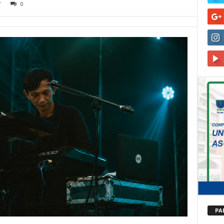
7
0
PA