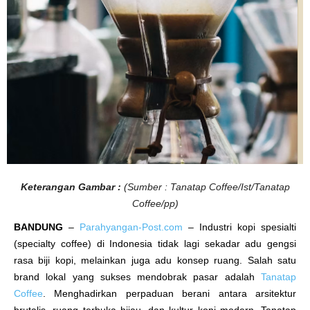
b
u
r
u
E
s
t
e
t
i
k
a
Keterangan Gambar :
(Sumber : Tanatap Coffee/Ist/Tanatap
Coffee/pp)
BANDUNG
–
Parahyangan-Post.com
– Industri kopi spesialti
(specialty coffee) di Indonesia tidak lagi sekadar adu gengsi
rasa biji kopi, melainkan juga adu konsep ruang. Salah satu
brand lokal yang sukses mendobrak pasar adalah
Tanatap
Coffee
. Menghadirkan perpaduan berani antara arsitektur