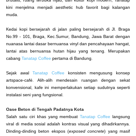
brutalis, ruang terbuka hijau, dan kultur kopi modern, Tanatap
kini menjelma menjadi aesthetic hub favorit bagi kalangan
muda.
Kedai kopi bersejarah di jalan paling bersejarah di Jl. Braga
No.99 - 101, Braga, Kec.Sumur, Bandung, Jawa Barat dengan
nuanasa lantai dasar bernuansa vinyl dan pencahayaan hangat,
lantai atas bernuansa hutan hijau yang tenang. Merupakan
cabang
Tanatap Coffee
pertama di Bandung.
Sejak awal
Tanatap Coffee
konsisten mengusung konsep
artspace-café. Alih-alih mendesain ruangan dengan sekat
konvensional, kafe ini memperlakukan setiap sudutnya seperti
instalasi seni yang fungsional.
Oase Beton di Tengah Padatnya Kota
Salah satu ciri khas yang membuat
Tanatap Coffee
langsung
viral di media sosial adalah kontras visual yang dihadirkannya.
Dinding-dinding beton ekspos (
exposed concrete
) yang masif