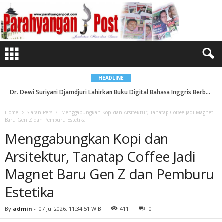
M
e
n
g
g
a
b
u
n
g
k
a
HEADLINE
n
K
Dr. Dewi Suriyani Djamdjuri Lahirkan Buku Digital Bahasa Inggris Berbasis Nilai-Nilai Islam...
o
p
i
Home
Siaran Pers
Menggabungkan Kopi dan Arsitektur, Tanatap Coffee Jadi Magnet
d
Baru Gen Z dan Pemburu Estetika
a
n
Menggabungkan Kopi dan
A
r
s
Arsitektur, Tanatap Coffee Jadi
i
t
e
Magnet Baru Gen Z dan Pemburu
k
t
Estetika
u
r
,
T
By
admin
-
07 Jul 2026, 11:34:51 WIB
411
0
a
n