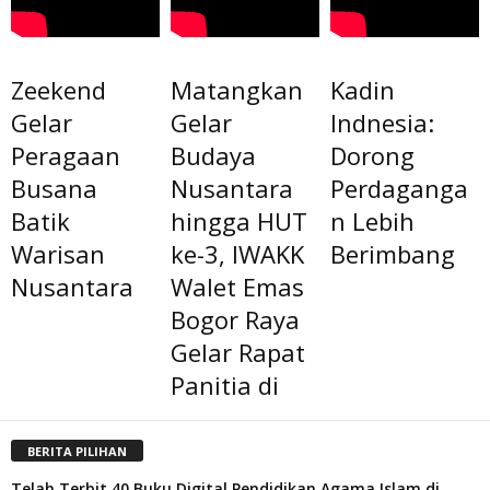
Zeekend
Matangkan
Kadin
Gelar
Gelar
Indnesia:
Peragaan
Budaya
Dorong
Busana
Nusantara
Perdaganga
Batik
hingga HUT
n Lebih
Warisan
ke-3, IWAKK
Berimbang
Nusantara
Walet Emas
Bogor Raya
Gelar Rapat
Panitia di
BERITA PILIHAN
Telah Terbit 40 Buku Digital Pendidikan Agama Islam di