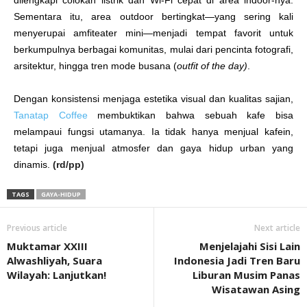
dilengkapi colokan listrik dan Wi-Fi cepat di area indoor-nya.
Sementara itu, area outdoor bertingkat—yang sering kali
menyerupai amfiteater mini—menjadi tempat favorit untuk
berkumpulnya berbagai komunitas, mulai dari pencinta fotografi,
arsitektur, hingga tren mode busana (
outfit of the day)
.
Dengan konsistensi menjaga estetika visual dan kualitas sajian,
Tanatap Coffee
membuktikan bahwa sebuah kafe bisa
melampaui fungsi utamanya. Ia tidak hanya menjual kafein,
tetapi juga menjual atmosfer dan gaya hidup urban yang
dinamis.
(rd/pp)
TAGS
GAYA-HIDUP
Previous article
Next article
Muktamar XXIII
Menjelajahi Sisi Lain
Alwashliyah, Suara
Indonesia Jadi Tren Baru
Wilayah: Lanjutkan!
Liburan Musim Panas
Wisatawan Asing