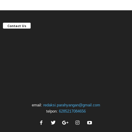
Contact Us
email:
redaksi.parahyangan@gmail.com
telpon:
6285217084656